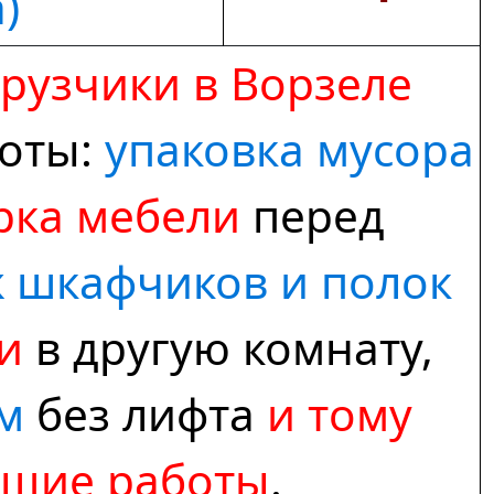
)
грузчики в Ворзеле
боты:
упаковка мусора
рка мебели
перед
 шкафчиков и полок
и
в другую комнату,
м
без лифта
и тому
ющие работы
.