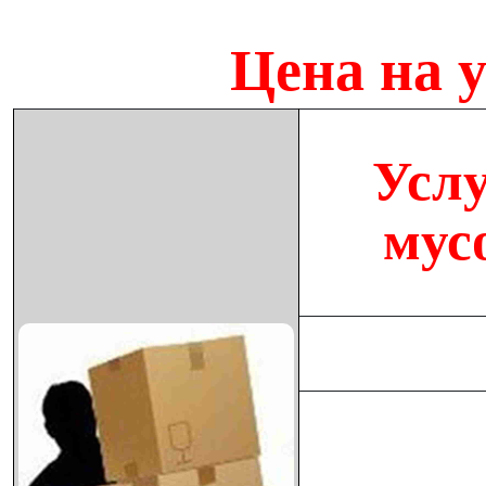
Цена на 
Услу
мус