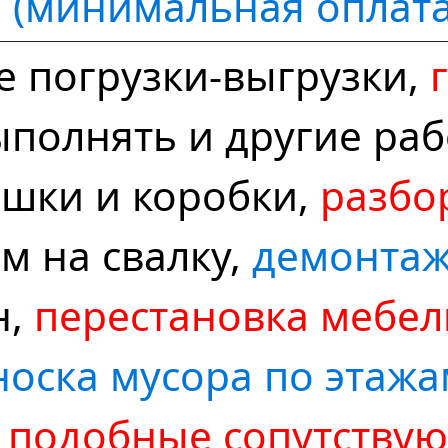
(минимальная оплата
е погрузки-выгрузки,
ыполнять и другие ра
ешки и коробки,
разбо
м на свалку,
демонтаж
н,
перестановка мебел
носка мусора по этажа
подобные сопутству