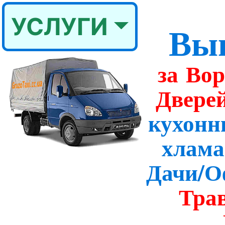
УСЛУГИ
Вы
за Во
Двере
кухонн
хлама
Дачи/О
Тра