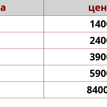
а
це
140
240
390
590
840