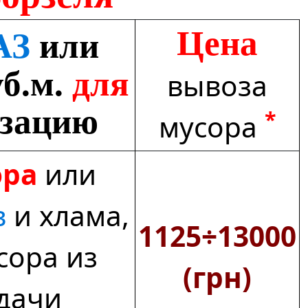
Цена
АЗ
или
уб.м.
для
вывоза
изацию
*
мусора
ора
или
в
и хлама,
1125÷13000
сора из
(грн)
дачи