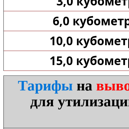
3,0 кубомет
6,0 кубомет
10,0 кубоме
15,0 кубоме
Тарифы
на
выво
для утилизаци