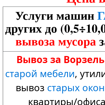
Услуги машин
Г
других до (0,5÷10,
вывоза мусора
з
Вывоз за Ворзель
старой мебели
,
утил
вывоз
старых окон
квартиры/офиса