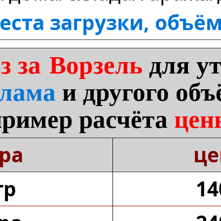
еста загрузки, объём
з за Ворзель
для у
лама
и другого объ
пример расчёта
цен
ра
ц
тр
14