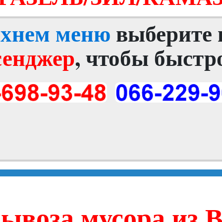
рхнем меню
выберите
сенджер
, чтобы быстро
ывоза мусора из 