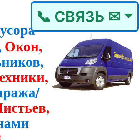
📞 СВЯЗЬ ✉
усора
,
Окон,
ников,
ехники,
аража/
Листьев,
нами
З