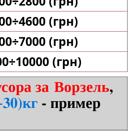
00÷2800 (грн)
00÷4600 (грн)
00÷7000 (грн)
00÷10000 (грн)
сора за Ворзель
,
÷30)кг
- пример