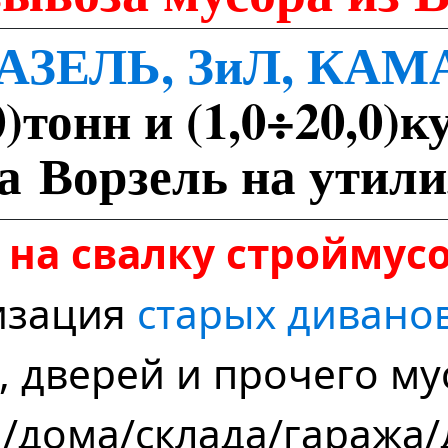
АЗЕЛЬ, ЗиЛ, КАМ
0)тонн и (1,0÷20,0)к
а Ворзель на утил
 на свалку строймус
изация
старых дивано
, дверей и прочего му
/дома/склада/гаража/