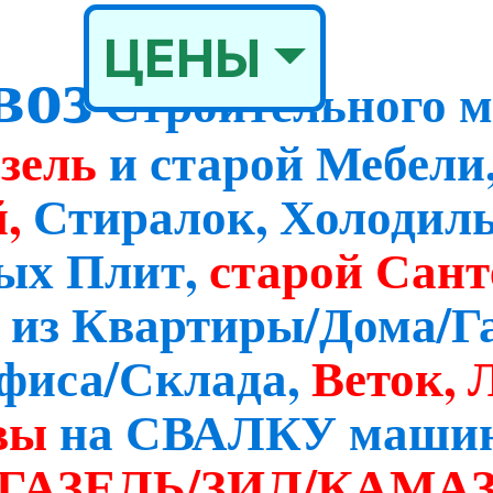
ЦЕНЫ
воз
Строительного м
рзель
и старой Мебели
й,
Стиралок, Холодиль
ых Плит,
старой Сант
 из Квартиры/Дома/Г
фиса/Склада,
Веток, 
вы
на СВАЛКУ маши
ГАЗЕЛЬ/ЗИЛ/КАМА