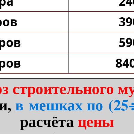
ра
24
ров
39
тров
59
тров
84
з строительного му
и,
в мешках по (25
расчёта
цены