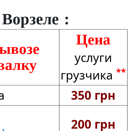
 Ворзеле :
Цена
вывозе
услуги
свалку
**
грузчика
а
350 грн
200 грн