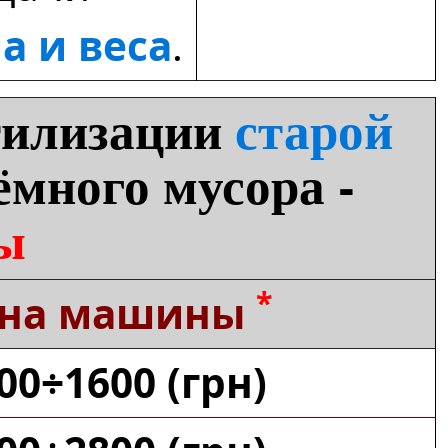
а и веса
.
тилизации
старой
ёмного мусора -
ы
*
ена машины
00÷1600 (грн)