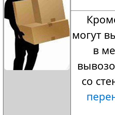
Кром
могут в
в м
вывозо
со сте
пере