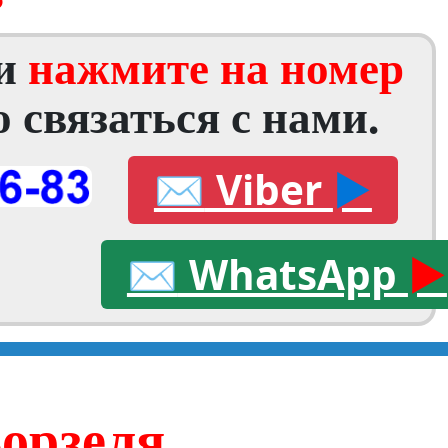
 и
нажмите на номер
 связаться с нами.
✉
Viber
►
✉
WhatsApp
►
Ворзеля