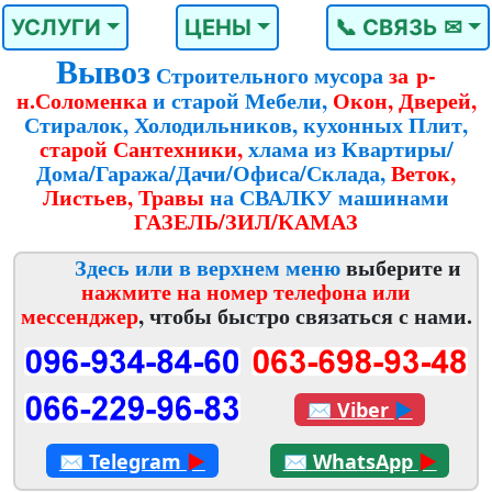
УСЛУГИ
ЦЕНЫ
📞 СВЯЗЬ ✉
Вывоз
Строительного мусора
за р-
н.Соломенка
и старой Мебели,
Окон, Дверей,
Стиралок, Холодильников, кухонных Плит,
старой Сантехники,
хлама из Квартиры/
Дома/Гаража/Дачи/Офиса/Склада,
Веток,
Листьев, Травы
на СВАЛКУ машинами
ГАЗЕЛЬ/ЗИЛ/КАМАЗ
Здесь или в верхнем меню
выберите и
нажмите на номер телефона или
мессенджер
, чтобы быстро связаться с нами.
✉
Viber
►
✉
Telegram
►
✉
WhatsApp
►