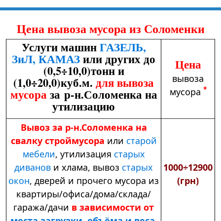
Цена вывоза мусора из Соломенки
Услуги машин
ГАЗЕЛЬ,
ЗиЛ, КАМАЗ
или других до
Цена
(0,5÷10,0)тонн и
вывоза
(1,0÷20,0)куб.м.
для вывоза
*
мусора
мусора
за р-н.Соломенка на
утилизацию
Вывоз за р-н.Соломенка на
свалку строймусора
или
старой
мебели
,
утилизация
старых
диванов
и хлама,
вывоз
старых
1000÷12900
окон
, дверей и прочего мусора из
(грн)
квартиры/офиса/дома/склада/
гаража/дачи
в зависимости от
места загрузки, объёма и веса
.