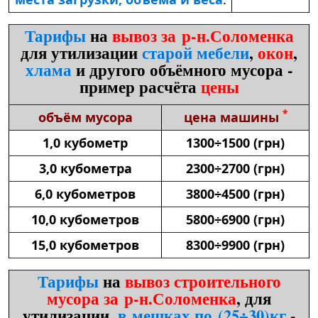
Тарифы
на
вывоз за р-н.Соломенка
для утилизации
старой мебели
,
окон
,
хлама
и другого объёмного мусора -
пример расчёта
цены
*
объём мусора
цена машины
1,0 кубометр
1300÷1500 (грн)
3,0 кубометра
2300÷2700 (грн)
6,0 кубометров
3800÷4500 (грн)
10,0 кубометров
5800÷6900 (грн)
15,0 кубометров
8300÷9900 (грн)
Тарифы
на
вывоз строительного
мусора за р-н.Соломенка
, для
утилизации,
в мешках по (25÷30)кг
-