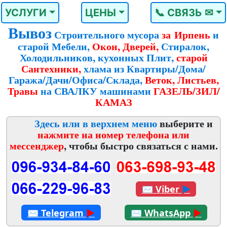
УСЛУГИ
ЦЕНЫ
📞 СВЯЗЬ ✉
Вывоз
Строительного мусора
за Ирпень
и
старой Мебели,
Окон, Дверей,
Стиралок,
Холодильников, кухонных Плит,
старой
Сантехники,
хлама из Квартиры/Дома/
Гаража/Дачи/Офиса/Склада,
Веток, Листьев,
Травы
на СВАЛКУ машинами
ГАЗЕЛЬ/ЗИЛ/
КАМАЗ
Здесь или в верхнем меню
выберите и
нажмите на номер телефона или
мессенджер
, чтобы быстро связаться с нами.
✉
Viber
►
✉
Telegram
►
✉
WhatsApp
►