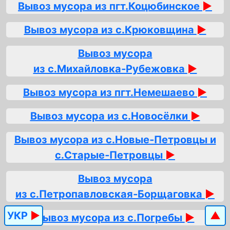
Вывоз мусора из пгт.Коцюбинское
►
Вывоз мусора из с.Крюковщина
►
Вывоз мусора
из с.Михайловка‑Рубежовка
►
Вывоз мусора из пгт.Немешаево
►
Вывоз мусора из с.Новосёлки
►
Вывоз мусора из с.Новые‑Петровцы и
с.Старые‑Петровцы
►
Вывоз мусора
из с.Петропавловская‑Борщаговка
►
УКР
►
▲
Вывоз мусора из с.Погребы
►