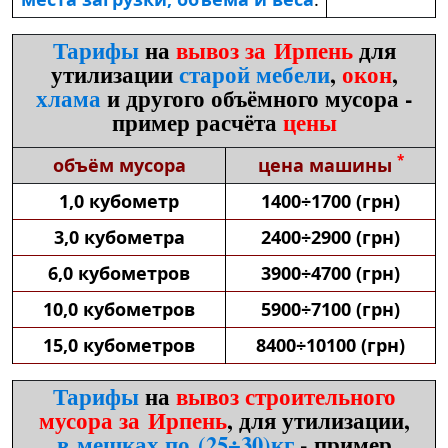
Тарифы
на
вывоз за Ирпень
для
утилизации
старой мебели
,
окон
,
хлама
и другого объёмного мусора -
пример расчёта
цены
*
объём мусора
цена машины
1,0 кубометр
1400÷1700 (грн)
3,0 кубометра
2400÷2900 (грн)
6,0 кубометров
3900÷4700 (грн)
10,0 кубометров
5900÷7100 (грн)
15,0 кубометров
8400÷10100 (грн)
Тарифы
на
вывоз строительного
мусора за Ирпень
, для утилизации,
в мешках по (25÷30)кг
- пример