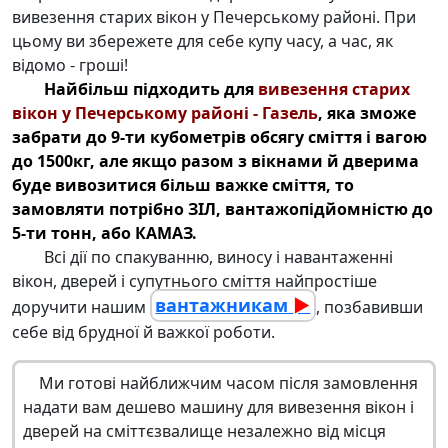
вивезення старих вікон у Печерському районі. При
цьому ви збережете для себе купу часу, а час, як
відомо - гроші!
Найбільш підходить для
вивезення старих
вікон у Печерському районі - Газель
, яка зможе
забрати до 9-ти кубометрів обсягу сміття і вагою
до 1500кг, але якщо разом з вікнами й дверима
буде вивозитися більш важке сміття, то
замовляти потрібно ЗІЛ, вантажопідйомністю до
5-ти тонн, або КАМАЗ.
Всі дії по спакуванню, виносу і навантаженні
вікон, дверей і супутнього сміття найпростіше
вантажникам
►
доручити нашим
, позбавивши
себе від брудної й важкої роботи.
Ми готові найближчим часом після замовлення
надати вам дешево машину для
вивезення вікон
і
дверей на сміттєзвалище незалежно від місця