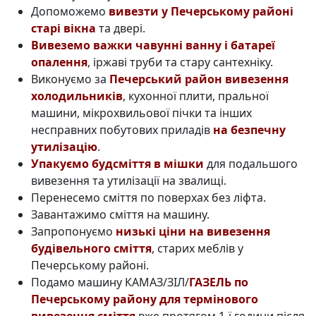
Допоможемо
вивезти у Печерському районі
старі вікна
та двері.
Вивеземо важки чавунні ванну і батареї
опалення
, іржаві труби та стару сантехніку.
Виконуємо за
Печерський район вивезення
холодильників
, кухонної плити, пральної
машини, мікрохвильової пічки та інших
несправних побутових приладів
на безпечну
утилізацію
.
Упакуємо будсміття в мішки
для подальшого
вивезення та утилізації на звалищі.
Перенесемо сміття по поверхах без ліфта.
Завантажимо сміття на машину.
Запропонуємо
низькі ціни на вивезення
будівельного сміття
, старих меблів у
Печерському районі.
Подамо машину КАМАЗ/ЗІЛ/
ГАЗЕЛЬ по
Печерському району для термінового
вивезення сміття
вже протягом 1-ї години після