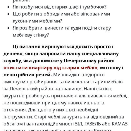
Як позбутися від старих шаф і тумбочок?
Що робити з обридлими або зіпсованими
кухонними меблями?
Як розібрати, винести та куди подіти стару
меблеву стінку?
Ці питання вирішуються досить просто і
дешево, якщо запросити нашу спеціалізовану
службу, яка допоможе у Печерському районі
очистити квартиру від старих меблів
, мотлоху і
непотрібних речей.
Ми швидко і недорого
виконуємо розбирання та вивезення старих меблів
за Печерський район на звалище. Наші фахівці
акуратно розберуть призначені для вивезення меблі,
не пошкодивши при цьому навколишнього
оточення. Для цього у них є всі необхідні
інструменти. Старі меблі занурять на відповідний за
обсягом і вантажопідйомності ЗІЛ, ГАЗЕЛЬ або КАМАЗ
і вивезуть для утилізації на звалище за Києвом.