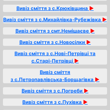
Вивіз сміття з с.Крюківщина
►
Вивіз сміття з с.Михайлівка‑Рубежівка
►
Вивіз сміття з смт.Немішаєве
►
Вивіз сміття з с.Новосілки
►
Вивіз сміття з с.Нові‑Петрівці та
с.Старі‑Петрівці
►
Вивіз сміття
з с.Петропавлівська‑Борщагівка
►
Вивіз сміття з с.Погреби
►
Вивіз сміття з с.Пухівка
►