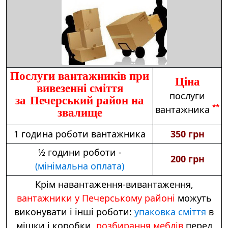
Послуги вантажників при
Ціна
вивезенні сміття
послуги
за Печерський район на
**
вантажника
звалище
1 година роботи вантажника
350 грн
½ години роботи -
200 грн
(мінімальна оплата)
Крім навантаження-вивантаження,
вантажники у Печерському районі
можуть
виконувати і інші роботи:
упаковка сміття
в
мішки і коробки,
розбирання меблів
перед