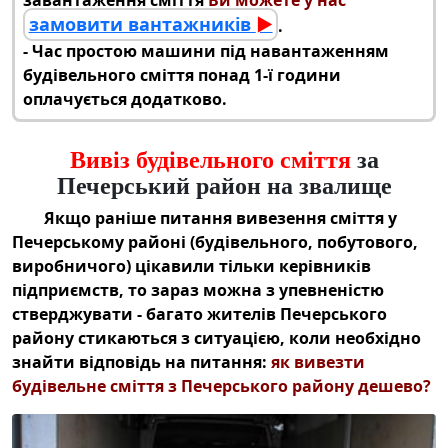
замовити вантажників
►
.
‑ Час простою машини під навантаженням
будівельного сміття понад 1-ї години
оплачується додатково.
Вивіз будівельного сміття
за
Печерський район на звалище
Якщо раніше питання
вивезення сміття у
Печерському районі (будівельного
, побутового,
виробничого) цікавили тільки керівників
підприємств, то зараз можна з упевненістю
стверджувати - багато жителів Печерського
району стикаються з ситуацією, коли необхідно
знайти відповідь на питання:
як
вивезти
будівельне сміття з Печерського району дешево
?