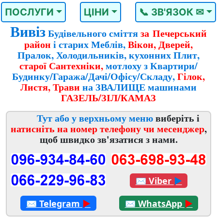
ПОСЛУГИ
ЦІНИ
📞 ЗВ'ЯЗОК ✉
Вивіз
Будівельного сміття
за Печерський
район
і старих Меблів,
Вікон, Дверей,
Пралок, Холодильників, кухонних Плит,
старої Сантехніки,
мотлоху з Квартири/
Будинку/Гаража/Дачі/Офісу/Складу,
Гілок,
Листя, Трави
на ЗВАЛИЩЕ машинами
ГАЗЕЛЬ/ЗІЛ/КАМАЗ
Тут або у верхньому меню
виберіть і
натисніть на номер телефону чи месенджер
,
щоб швидко зв'язатися з нами.
✉
Viber
►
✉
Telegram
►
✉
WhatsApp
►