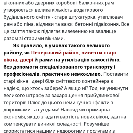
віконних або дверних коробок і балконних рам
утворюється велика кількість додаткового
будівельного сміття - стара штукатурка, утеплювач
рам або піна, відливи та важкі бетонні підвіконня. Все
це сміття також підлягає вивезенню на звалище
разом зі старими вікнами.
Як правило, в умовах такого великого
району, як
Печерський район, вивезти старі
вікна, двері
й рами на утилізацію самостійно,
без допомоги спеціалізованого транспорту і
професіоналів, практично неможливо.
Поставити
старі вікна і двері біля сміттєвого контейнера з
надією, що хтось забере? А якщо ні? Тоді не уникнути
великого штрафу за захаращення прибудинкової
території! Плюс до цього неминучі конфлікти з
двірниками та сусідами! Навряд чи примарна
економія, якщо згадати вартість нових вікон, здатна
компенсувати виниклі складності. Розумніше
скористатися нашими недорогими послугами з