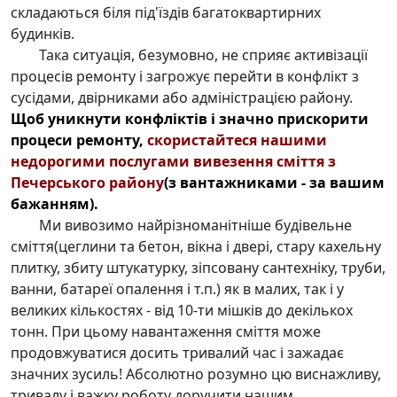
складаються біля під'їздів багатоквартирних
будинків.
Така ситуація, безумовно, не сприяє активізації
процесів ремонту і загрожує перейти в конфлікт з
сусідами, двірниками або адміністрацією району.
Щоб уникнути конфліктів і значно прискорити
процеси ремонту,
скористайтеся нашими
недорогими послугами
вивезення сміття з
Печерського району
(з вантажниками - за вашим
бажанням).
Ми вивозимо найрізноманітніше будівельне
сміття(цеглини та бетон, вікна і двері, стару кахельну
плитку, збиту штукатурку, зіпсовану сантехніку, труби,
ванни, батареї опалення і т.п.) як в малих, так і у
великих кількостях - від 10-ти мішків до декількох
тонн. При цьому навантаження сміття може
продовжуватися досить тривалий час і зажадає
значних зусиль! Абсолютно розумно цю виснажливу,
тривалу і важку роботу доручити нашим