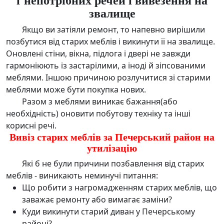
звалище
Якщо ви затіяли ремонт, то напевно вирішили
позбутися від старих меблів
і викинути її на звалище.
Оновлені стіни, вікна, підлога і двері не завжди
гармоніюють із застарілими, а іноді й зіпсованими
меблями. Іншою причиною розлучитися зі старими
меблями може бути покупка нових.
Разом з меблями виникає бажання(або
необхідність) оновити побутову техніку та інші
корисні речі.
Вивіз старих меблів за Печерський район на
утилізацію
Які б не були причини позбавлення від старих
меблів - виникають неминучі питання:
Що робити з нагромадженням старих меблів, що
заважає ремонту або вимагає заміни?
Куди викинути старий диван у Печерському
районі?