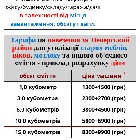
офісу/будинку/складу/гаража/дачі
в залежності від
місця
завантаження, обсягу і ваги
.
Тарифи
на
вивезення за Печерський
район
для утилізації
старих меблів
,
вікон
,
мотлоху
та іншого об'ємного
сміття - приклад розрахунку
ціни
*
обсяг сміття
ціна машини
1,0 кубометр
1300÷1500 (грн)
3,0 кубометра
2300÷2700 (грн)
6,0 кубометрів
3800÷4500 (грн)
10,0 кубометрів
5800÷6900 (грн)
15,0 кубометрів
8300÷9900 (грн)