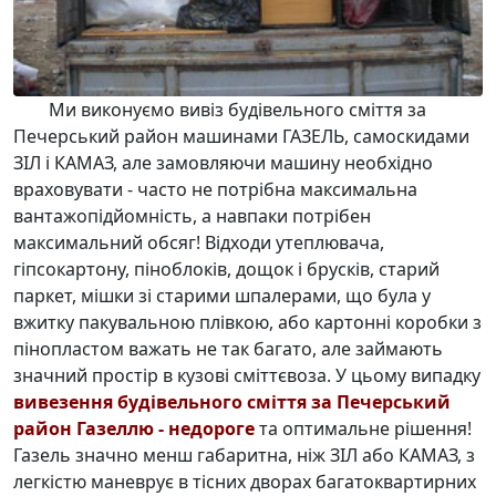
Ми виконуємо
вивіз будівельного сміття за
Печерський район машинами ГАЗЕЛЬ
, самоскидами
ЗІЛ і КАМАЗ, але замовляючи машину необхідно
враховувати - часто не потрібна максимальна
вантажопідйомність, а навпаки потрібен
максимальний обсяг! Відходи утеплювача,
гіпсокартону, піноблоків, дощок і брусків, старий
паркет, мішки зі старими шпалерами, що була у
вжитку пакувальною плівкою, або картонні коробки з
пінопластом важать не так багато, але займають
значний простір в кузові сміттєвоза. У цьому випадку
вивезення будівельного сміття за Печерський
район Газеллю - недороге
та оптимальне рішення!
Газель значно менш габаритна, ніж ЗІЛ або КАМАЗ, з
легкістю маневрує в тісних дворах багатоквартирних