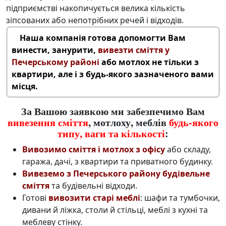
підприємстві накопичується велика кількість
зіпсованих або непотрібних речей і відходів.
Наша компанія готова допомогти Вам
винести, занурити,
вивезти сміття у
Печерському районі
або мотлох не тільки з
квартири, але і з будь-якого зазначеного вами
місця.
За Вашою заявкою ми забезпечимо Вам
вивезення сміття
, мотлоху, меблів
будь-якого
типу, ваги та кількості
:
Вивозимо сміття і мотлох з офісу
або складу,
гаража, дачі, з квартири та приватного будинку.
Вивеземо з Печерського району будівельне
сміття
та будівельні відходи.
Готові
вивозити старі меблі
: шафи та тумбочки,
дивани й ліжка, столи й стільці, меблі з кухні та
меблеву стінку.