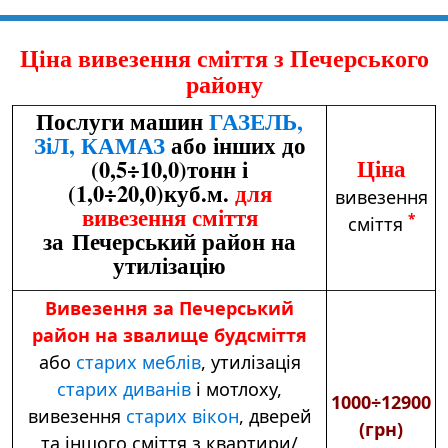
Ціна вивезення сміття з Печерського
району
Послуги машин
ГАЗЕЛЬ,
ЗіЛ, КАМАЗ
або інших до
Ціна
(0,5÷10,0)тонн і
(1,0÷20,0)куб.м.
для
вивезення
вивезення сміття
*
сміття
за Печерський район на
утилізацію
Вивезення за Печерський
район на звалище будсміття
або
старих меблів
,
утилізація
старих диванів
і мотлоху,
1000÷12900
вивезення
старих вікон
, дверей
(грн)
та іншого сміття з квартири/