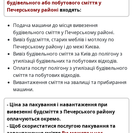
будівельного або побутового сміття у
Печерському районі
входять:
Подача машини до місця
вивезення
будівельного сміття у Печерському районі
.
Вивіз будсміття
, старих меблів і мотлоху по
Печерському району і до межі Києва.
Вивіз будівельного сміття за Київ
до полігону з
утилізації будівельних та побутових відходів.
Оплата послуг полігону з
утилізації будівельного
сміття
та побутових відходів.
Вивантаження сміття на звалищі та прибирання
машини.
‑ Ціна за пакування і навантаження при
вивезенні будсміття з Печерського району
оплачуються окремо.
‑ Щоб скористатися послугою пакування та
завантаження сміття
Ви можете у нас