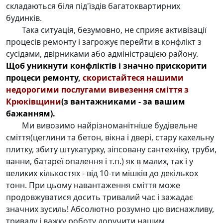
складаються біля під'їздів багатоквартирних
будинків.
Така ситуація, безумовно, не сприяє активізації
процесів ремонту і загрожує перейти в конфлікт з
сусідами, двірниками або адміністрацією району.
Щоб уникнути конфліктів і значно прискорити
процеси ремонту,
скористайтеся нашими
недорогими послугами
вивезення сміття з
Крюківщини
(з вантажниками - за вашим
бажанням).
Ми вивозимо найрізноманітніше будівельне
сміття(цеглини та бетон, вікна і двері, стару кахельну
плитку, збиту штукатурку, зіпсовану сантехніку, труби,
ванни, батареї опалення і т.п.) як в малих, так і у
великих кількостях - від 10-ти мішків до декількох
тонн. При цьому навантаження сміття може
продовжуватися досить тривалий час і зажадає
значних зусиль! Абсолютно розумно цю виснажливу,
тривалу і важку роботу доручити нашим