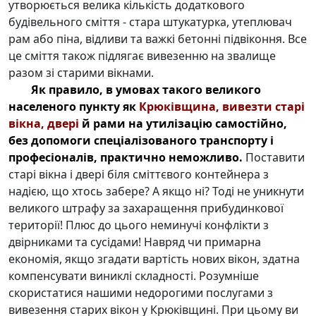
утворюється велика кількість додаткового
будівельного сміття - стара штукатурка, утеплювач
рам або піна, відливи та важкі бетонні підвіконня. Все
це сміття також підлягає вивезенню на звалище
разом зі старими вікнами.
Як правило, в умовах такого великого
населеного пункту як
Крюківщина, вивезти старі
вікна, двері
й рами на утилізацію самостійно,
без допомоги спеціалізованого транспорту і
професіоналів, практично неможливо.
Поставити
старі вікна і двері біля сміттєвого контейнера з
надією, що хтось забере? А якщо ні? Тоді не уникнути
великого штрафу за захаращення прибудинкової
території! Плюс до цього неминучі конфлікти з
двірниками та сусідами! Навряд чи примарна
економія, якщо згадати вартість нових вікон, здатна
компенсувати виниклі складності. Розумніше
скористатися нашими недорогими послугами з
вивезення старих вікон у Крюківщині. При цьому ви