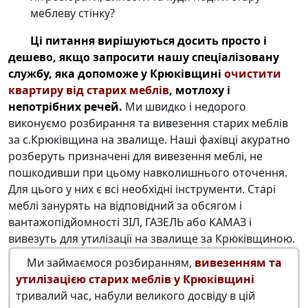
меблеву стінку?
Ці питання вирішуються досить просто і
дешево, якщо запросити нашу спеціалізовану
службу, яка допоможе у Крюківщині
очистити
квартиру від старих меблів
, мотлоху і
непотрібних речей.
Ми швидко і недорого
виконуємо розбирання та вивезення старих меблів
за с.Крюківщина на звалище. Наші фахівці акуратно
розберуть призначені для вивезення меблі, не
пошкодивши при цьому навколишнього оточення.
Для цього у них є всі необхідні інструменти. Старі
меблі занурять на відповідний за обсягом і
вантажопідйомності ЗІЛ, ГАЗЕЛЬ або КАМАЗ і
вивезуть для утилізації на звалище за Крюківщиною.
Ми займаємося розбиранням,
вивезенням та
утилізацією старих меблів у Крюківщині
тривалий час, набули великого досвіду в цій