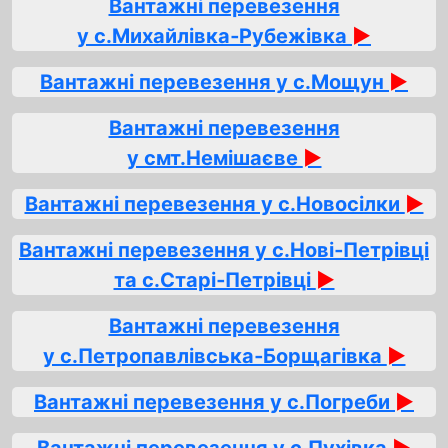
Вантажні перевезення
у с.Михайлівка‑Рубежівка
►
Вантажні перевезення у с.Мощун
►
Вантажні перевезення
у смт.Немішаєве
►
Вантажні перевезення у с.Новосілки
►
Вантажні перевезення у с.Нові‑Петрівці
та с.Старі‑Петрівці
►
Вантажні перевезення
у с.Петропавлівська‑Борщагівка
►
Вантажні перевезення у с.Погреби
►