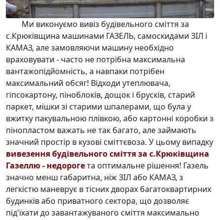
Ми виконуємо
вивіз будівельного сміття за
с.Крюківщина машинами ГАЗЕЛЬ
, самоскидами ЗІЛ і
КАМАЗ, але замовляючи машину необхідно
враховувати - часто не потрібна максимальна
вантажопідйомність, а навпаки потрібен
максимальний обсяг! Відходи утеплювача,
гіпсокартону, піноблоків, дощок і брусків, старий
паркет, мішки зі старими шпалерами, що була у
вжитку пакувальною плівкою, або картонні коробки з
пінопластом важать не так багато, але займають
значний простір в кузові сміттєвоза. У цьому випадку
вивезення будівельного сміття за с.Крюківщина
Газеллю - недороге
та оптимальне рішення! Газель
значно менш габаритна, ніж ЗІЛ або КАМАЗ, з
легкістю маневрує в тісних дворах багатоквартирних
будинків або приватного сектора, що дозволяє
під'їхати до завантажуваного сміття максимально