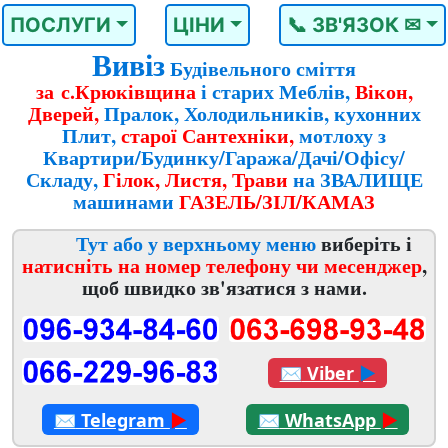
ПОСЛУГИ
ЦІНИ
📞 ЗВ'ЯЗОК ✉
Вивіз
Будівельного сміття
за с.Крюківщина
і старих Меблів,
Вікон,
Дверей,
Пралок, Холодильників, кухонних
Плит,
старої Сантехніки,
мотлоху з
Квартири/Будинку/Гаража/Дачі/Офісу/
Складу,
Гілок, Листя, Трави
на ЗВАЛИЩЕ
машинами
ГАЗЕЛЬ/ЗІЛ/КАМАЗ
Тут або у верхньому меню
виберіть і
натисніть на номер телефону чи месенджер
,
щоб швидко зв'язатися з нами.
✉
Viber
►
✉
Telegram
►
✉
WhatsApp
►