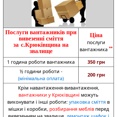
Послуги вантажників при
Ціна
вивезенні сміття
послуги
за с.Крюківщина на
**
вантажника
звалище
1 година роботи вантажника
350 грн
½ години роботи -
200 грн
(мінімальна оплата)
Крім навантаження-вивантаження,
вантажники у Крюківщині
можуть
виконувати і інші роботи:
упаковка сміття
в
мішки і коробки,
розбирання меблів
перед
вивезенням на звалище,
демонтаж шафок і