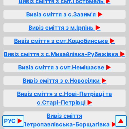
Вивіз сміття з смт.Гостомель
►
Вивіз сміття з с.Зазим'я
►
Вивіз сміття з м.Ірпінь
►
Вивіз сміття з смт.Коцюбинське
►
Вивіз сміття з с.Михайлівка‑Рубежівка
►
Вивіз сміття з смт.Немішаєве
►
Вивіз сміття з с.Новосілки
►
Вивіз сміття з с.Нові‑Петрівці та
с.Старі‑Петрівці
►
Вивіз сміття
РУС
►
▲
з с.Петропавлівська‑Борщагівка
►