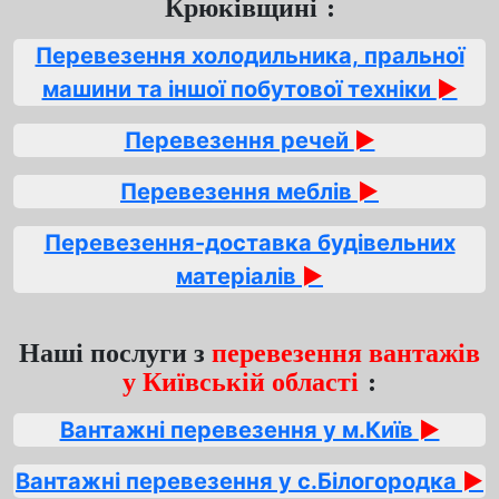
Крюківщині :
Перевезення холодильника, пральної
машини та іншої побутової техніки
►
Перевезення речей
►
Перевезення меблів
►
Перевезення-доставка будівельних
матеріалів
►
Наші послуги з
перевезення вантажів
у Київській області
:
Вантажні перевезення у м.Київ
►
Вантажні перевезення у с.Білогородка
►