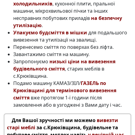
холодильників
, кухонної плити, пральної
машини, мікрохвильової пічки та інших
несправних побутових приладів
на безпечну
утилізацію
.
Упакуємо будсміття в мішки
для подальшого
вивезення та утилізації на звалищі.
Перенесемо сміття по поверхах без ліфта.
Завантажимо сміття на машину.
Запропонуємо
низькі ціни на вивезення
будівельного сміття
, старих меблів в
с.Крюківщина.
Подамо машину КАМАЗ/ЗІЛ/
ГАЗЕЛЬ по
Крюківщині для термінового вивезення
сміття
вже протягом 1-ї години після
замовлення або в узгоджені з Вами дату і час.
Для Вашої зручності ми можемо
вивезти
старі меблі
за с.Крюківщина, будівельне та
побутове сміття, мотлох навіть
у вечірній час