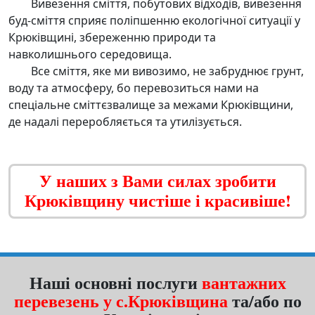
Вивезення сміття, побутових відходів,
вивезення
буд-сміття
сприяє поліпшенню екологічної ситуації у
Крюківщині, збереженню природи та
навколишнього середовища.
Все
сміття, яке ми вивозимо, не забруднює грунт,
воду та атмосферу
, бо перевозиться нами на
спеціальне сміттєзвалище за межами Крюківщини,
де надалі переробляється та утилізується.
У наших з Вами силах зробити
Крюківщину чистіше і красивіше!
Наші основні послуги
вантажних
перевезень у с.Крюківщина
та/або по