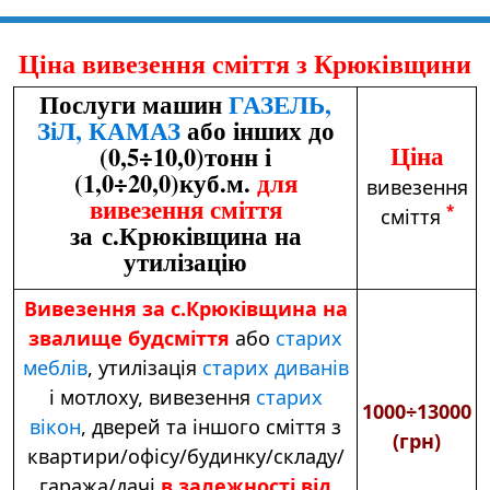
Ціна вивезення сміття з Крюківщини
Послуги машин
ГАЗЕЛЬ,
ЗіЛ, КАМАЗ
або інших до
Ціна
(0,5÷10,0)тонн і
(1,0÷20,0)куб.м.
для
вивезення
вивезення сміття
*
сміття
за с.Крюківщина на
утилізацію
Вивезення за с.Крюківщина на
звалище будсміття
або
старих
меблів
,
утилізація
старих диванів
і мотлоху,
вивезення
старих
1000÷13000
вікон
, дверей та іншого сміття з
(грн)
квартири/офісу/будинку/складу/
гаража/дачі
в залежності від