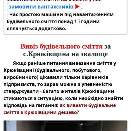
замовити вантажників
►
.
‑ Час простою машини під навантаженням
будівельного сміття понад 1-ї години
оплачується додатково.
Вивіз будівельного сміття
за
с.Крюківщина на звалище
Якщо раніше питання
вивезення сміття у
Крюківщині (будівельного
, побутового,
виробничого) цікавили тільки керівників
підприємств, то зараз можна з упевненістю
стверджувати - багато жителів Крюківщини
стикаються з ситуацією, коли необхідно знайти
відповідь на питання:
як
вивезти будівельне
сміття з Крюківщини дешево
?