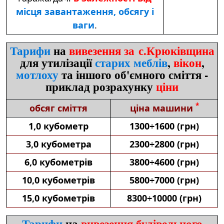
місця завантаження, обсягу і
ваги
.
Тарифи
на
вивезення за с.Крюківщина
для утилізації
старих меблів
,
вікон
,
мотлоху
та іншого об'ємного сміття -
приклад розрахунку
ціни
*
обсяг сміття
ціна машини
1,0 кубометр
1300÷1600 (грн)
3,0 кубометра
2300÷2800 (грн)
6,0 кубометрів
3800÷4600 (грн)
10,0 кубометрів
5800÷7000 (грн)
15,0 кубометрів
8300÷10000 (грн)
Тарифи
на
вивезення будівельного