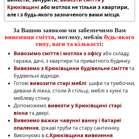
Крюківщині
або мотлох не тільки з квартири,
але і з будь-якого зазначеного вами місця.
За Вашою заявкою ми забезпечимо Вам
вивезення сміття
, мотлоху, меблів
будь-якого
типу, ваги та кількості
:
Вивозимо сміття і мотлох з офісу
або складу,
гаража, дачі, з квартири та приватного будинку.
Вивеземо з Крюківщини будівельне сміття
та
будівельні відходи.
Готові
вивозити старі меблі
: шафи та тумбочки,
дивани й ліжка, столи й стільці, меблі з кухні та
меблеву стінку.
Допоможемо
вивезти у Крюківщині старі
вікна
та двері.
Вивеземо важки чавунні ванну і батареї
опалення
, іржаві труби та стару сантехніку.
Виконуємо в
с.Крюківщина вивезення