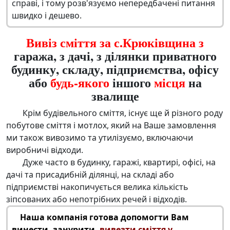
справі, і тому розв'язуємо непередбачені питання
швидко і дешево.
Вивіз сміття за с.Крюківщина з
гаража, з дачі, з ділянки приватного
будинку, складу, підприємства, офісу
або
будь-якого
іншого
місця
на
звалище
Крім будівельного сміття, існує ще й різного роду
побутове сміття і мотлох, який на Ваше замовлення
ми також вивозимо та утилізуємо, включаючи
виробничі відходи.
Дуже часто в будинку, гаражі, квартирі, офісі, на
дачі та присадибній ділянці, на складі або
підприємстві накопичується велика кількість
зіпсованих або непотрібних речей і відходів.
Наша компанія готова допомогти Вам
винести, занурити,
вивезти сміття у