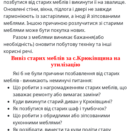
позбутися від старих меблів
і викинути її на звалище.
Оновлені стіни, вікна, підлога і двері не завжди
гармоніюють із застарілими, а іноді й зіпсованими
меблями. Іншою причиною розлучитися зі старими
меблями може бути покупка нових.
Разом з меблями виникає бажання(або
необхідність) оновити побутову техніку та інші
корисні речі.
Вивіз старих меблів за с.Крюківщина на
утилізацію
Які б не були причини позбавлення від старих
меблів - виникають неминучі питання:
Що робити з нагромадженням старих меблів, що
заважає ремонту або вимагає заміни?
Куди викинути старий диван у Крюківщині?
Як позбутися від старих шаф і тумбочок?
Що робити з обридлими або зіпсованими
кухонними меблями?
Як розібрати, винести та куди подіти стару