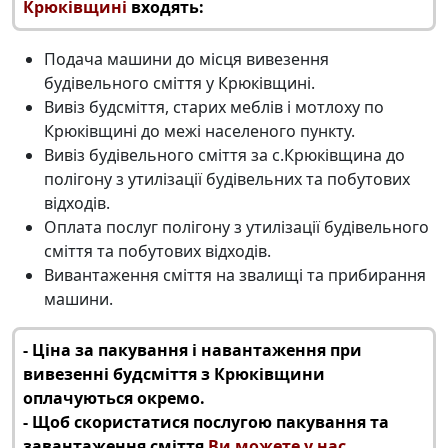
Крюківщині
входять:
Подача машини до місця
вивезення
будівельного сміття у Крюківщині
.
Вивіз будсміття
, старих меблів і мотлоху по
Крюківщині до межі населеного пункту.
Вивіз будівельного сміття за с.Крюківщина
до
полігону з утилізації будівельних та побутових
відходів.
Оплата послуг полігону з
утилізації будівельного
сміття
та побутових відходів.
Вивантаження сміття на звалищі та прибирання
машини.
‑ Ціна за пакування і навантаження при
вивезенні будсміття з Крюківщини
оплачуються окремо.
‑ Щоб скористатися послугою пакування та
завантаження сміття
Ви можете у нас