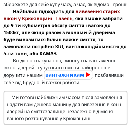
збережете для себе купу часу, а час, як відомо - гроші!
Найбільш підходить для
вивезення старих
вікон у Крюківщині - Газель
, яка зможе забрати
до 9-ти кубометрів обсягу сміття і вагою до
1500кг, але якщо разом з вікнами й дверима
буде вивозитися більш важке сміття, то
замовляти потрібно ЗІЛ, вантажопідйомністю до
5-ти тонн, або КАМАЗ.
Всі дії по спакуванню, виносу і навантаженні
вікон, дверей і супутнього сміття найпростіше
вантажникам
►
доручити нашим
, позбавивши
себе від брудної й важкої роботи.
Ми готові найближчим часом після замовлення
надати вам дешево машину для
вивезення вікон
і
дверей на сміттєзвалище незалежно від місця
вашого розташування у Крюківщині.