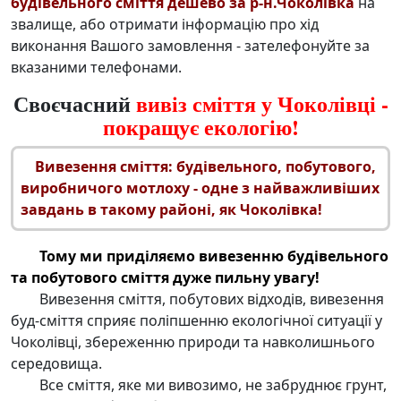
будівельного сміття дешево за р-н.Чоколівка
на
звалище, або отримати інформацію про хід
виконання Вашого замовлення - зателефонуйте за
вказаними телефонами.
Своєчасний
вивіз сміття у Чоколівці -
покращує екологію!
Вивезення сміття: будівельного
, побутового,
виробничого мотлоху - одне з найважливіших
завдань в такому районі, як Чоколівка!
Тому ми приділяємо
вивезенню будівельного
та побутового сміття
дуже пильну увагу!
Вивезення сміття, побутових відходів,
вивезення
буд-сміття
сприяє поліпшенню екологічної ситуації у
Чоколівці, збереженню природи та навколишнього
середовища.
Все
сміття, яке ми вивозимо, не забруднює грунт,