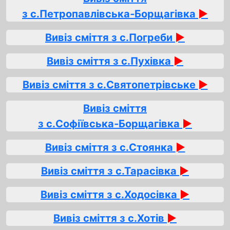
з с.Петропавлівська‑Борщагівка
►
Вивіз сміття з с.Погреби
►
Вивіз сміття з с.Пухівка
►
Вивіз сміття з с.Святопетрівське
►
Вивіз сміття
з с.Софіївська‑Борщагівка
►
Вивіз сміття з с.Стоянка
►
Вивіз сміття з с.Тарасівка
►
Вивіз сміття з с.Ходосівка
►
Вивіз сміття з с.Хотів
►