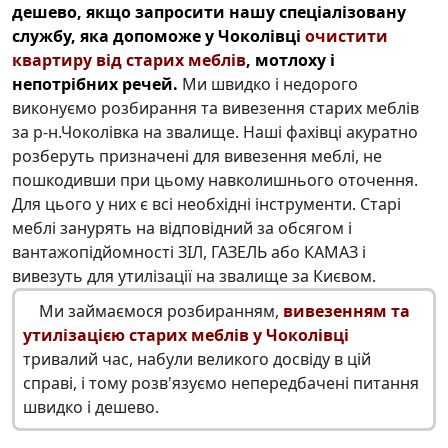
дешево, якщо запросити нашу спеціалізовану
службу, яка допоможе у Чоколівці
очистити
квартиру від старих меблів
, мотлоху і
непотрібних речей.
Ми швидко і недорого
виконуємо розбирання та вивезення старих меблів
за р-н.Чоколівка на звалище. Наші фахівці акуратно
розберуть призначені для вивезення меблі, не
пошкодивши при цьому навколишнього оточення.
Для цього у них є всі необхідні інструменти. Старі
меблі занурять на відповідний за обсягом і
вантажопідйомності ЗІЛ, ГАЗЕЛЬ або КАМАЗ і
вивезуть для утилізації на звалище за Києвом.
Ми займаємося розбиранням,
вивезенням та
утилізацією старих меблів у Чоколівці
тривалий час, набули великого досвіду в цій
справі, і тому розв'язуємо непередбачені питання
швидко і дешево.