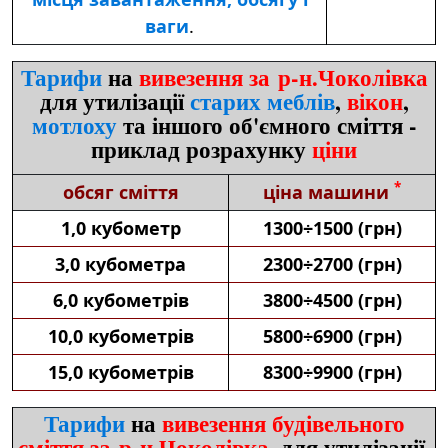
ваги
.
Тарифи
на
вивезення за р-н.Чоколівка
для утилізації
старих меблів
,
вікон
,
мотлоху
та іншого об'ємного сміття -
приклад розрахунку
ціни
*
обсяг сміття
ціна машини
1,0 кубометр
1300÷1500 (грн)
3,0 кубометра
2300÷2700 (грн)
6,0 кубометрів
3800÷4500 (грн)
10,0 кубометрів
5800÷6900 (грн)
15,0 кубометрів
8300÷9900 (грн)
Тарифи
на
вивезення будівельного
сміття за р-н.Чоколівка
, для утилізації,