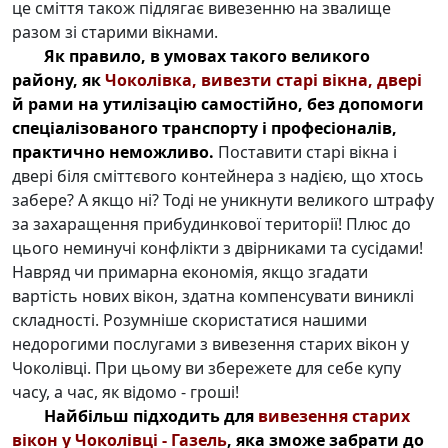
це сміття також підлягає вивезенню на звалище
разом зі старими вікнами.
Як правило, в умовах такого великого
району, як
Чоколівка, вивезти старі вікна, двері
й рами на утилізацію самостійно, без допомоги
спеціалізованого транспорту і професіоналів,
практично неможливо.
Поставити старі вікна і
двері біля сміттєвого контейнера з надією, що хтось
забере? А якщо ні? Тоді не уникнути великого штрафу
за захаращення прибудинкової території! Плюс до
цього неминучі конфлікти з двірниками та сусідами!
Навряд чи примарна економія, якщо згадати
вартість нових вікон, здатна компенсувати виниклі
складності. Розумніше скористатися нашими
недорогими послугами з вивезення старих вікон у
Чоколівці. При цьому ви збережете для себе купу
часу, а час, як відомо - гроші!
Найбільш підходить для
вивезення старих
вікон у Чоколівці - Газель
, яка зможе забрати до