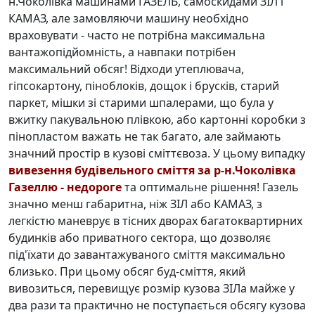
н.Чоколівка машинами ГАЗЕЛЬ
, самоскидами ЗІЛ і
КАМАЗ, але замовляючи машину необхідно
враховувати - часто не потрібна максимальна
вантажопідйомність, а навпаки потрібен
максимальний обсяг! Відходи утеплювача,
гіпсокартону, піноблоків, дощок і брусків, старий
паркет, мішки зі старими шпалерами, що була у
вжитку пакувальною плівкою, або картонні коробки з
пінопластом важать не так багато, але займають
значний простір в кузові сміттєвоза. У цьому випадку
вивезення будівельного сміття за р-н.Чоколівка
Газеллю - недороге
та оптимальне рішення! Газель
значно менш габаритна, ніж ЗІЛ або КАМАЗ, з
легкістю маневрує в тісних дворах багатоквартирних
будинків або приватного сектора, що дозволяє
під'їхати до завантажуваного сміття максимально
близько. При цьому обсяг буд-сміття, який
вивозиться, перевищує розмір кузова ЗІЛа майже у
два рази та практично не поступається обсягу кузова