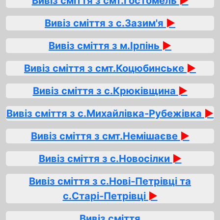
Вивіз сміття з смт.Гостомель
►
Вивіз сміття з с.Зазим'я
►
Вивіз сміття з м.Ірпінь
►
Вивіз сміття з смт.Коцюбинське
►
Вивіз сміття з с.Крюківщина
►
Вивіз сміття з с.Михайлівка‑Рубежівка
►
Вивіз сміття з смт.Немішаєве
►
Вивіз сміття з с.Новосілки
►
Вивіз сміття з с.Нові‑Петрівці та
с.Старі‑Петрівці
►
Вивіз сміття