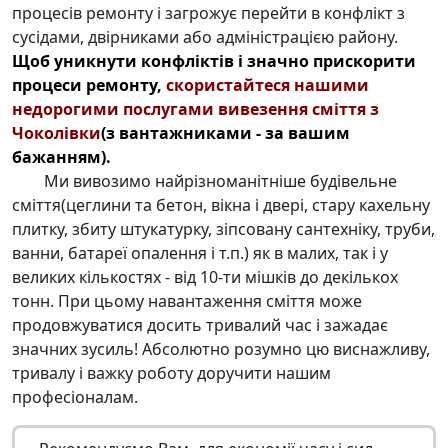
процесів ремонту і загрожує перейти в конфлікт з
сусідами, двірниками або адміністрацією району.
Щоб уникнути конфліктів і значно прискорити
процеси ремонту,
скористайтеся нашими
недорогими послугами
вивезення сміття з
Чоколівки
(з вантажниками - за вашим
бажанням).
Ми вивозимо найрізноманітніше будівельне
сміття(цеглини та бетон, вікна і двері, стару кахельну
плитку, збиту штукатурку, зіпсовану сантехніку, труби,
ванни, батареї опалення і т.п.) як в малих, так і у
великих кількостях - від 10-ти мішків до декількох
тонн. При цьому навантаження сміття може
продовжуватися досить тривалий час і зажадає
значних зусиль! Абсолютно розумно цю виснажливу,
тривалу і важку роботу доручити нашим
професіоналам.