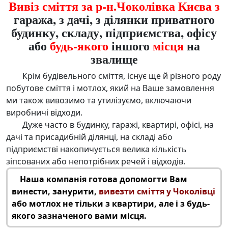
Вивіз сміття за р-н.Чоколівка Києва з
гаража, з дачі, з ділянки приватного
будинку, складу, підприємства, офісу
або
будь-якого
іншого
місця
на
звалище
Крім будівельного сміття, існує ще й різного роду
побутове сміття і мотлох, який на Ваше замовлення
ми також вивозимо та утилізуємо, включаючи
виробничі відходи.
Дуже часто в будинку, гаражі, квартирі, офісі, на
дачі та присадибній ділянці, на складі або
підприємстві накопичується велика кількість
зіпсованих або непотрібних речей і відходів.
Наша компанія готова допомогти Вам
винести, занурити,
вивезти сміття у Чоколівці
або мотлох не тільки з квартири, але і з будь-
якого зазначеного вами місця.