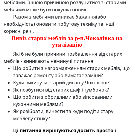
меблями. Іншою причиною розлучитися зі старими
меблями може бути покупка нових.
Разом з меблями виникає бажання(або
необхідність) оновити побутову техніку та інші
корисні речі.
Вивіз старих меблів за р-н.Чоколівка на
утилізацію
Які б не були причини позбавлення від старих
меблів - виникають неминучі питання:
Що робити з нагромадженням старих меблів, що
заважає ремонту або вимагає заміни?
Куди викинути старий диван у Чоколівці?
Як позбутися від старих шаф і тумбочок?
Що робити з обридлими або зіпсованими
кухонними меблями?
Як розібрати, винести та куди подіти стару
меблеву стінку?
Ці питання вирішуються досить просто і