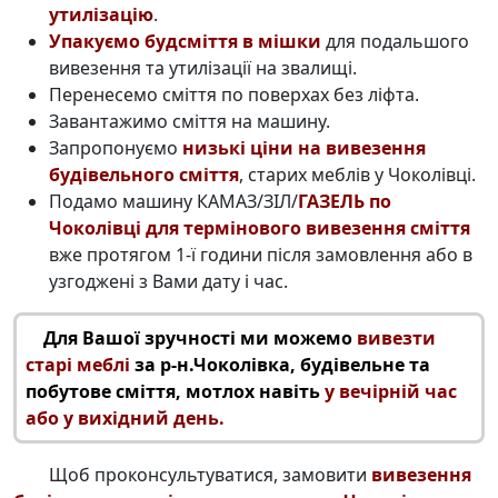
утилізацію
.
Упакуємо будсміття в мішки
для подальшого
вивезення та утилізації на звалищі.
Перенесемо сміття по поверхах без ліфта.
Завантажимо сміття на машину.
Запропонуємо
низькі ціни на вивезення
будівельного сміття
, старих меблів у Чоколівці.
Подамо машину КАМАЗ/ЗІЛ/
ГАЗЕЛЬ по
Чоколівці для термінового вивезення сміття
вже протягом 1-ї години після замовлення або в
узгоджені з Вами дату і час.
Для Вашої зручності ми можемо
вивезти
старі меблі
за р-н.Чоколівка, будівельне та
побутове сміття, мотлох навіть
у вечірній час
або у вихідний день.
Щоб проконсультуватися, замовити
вивезення