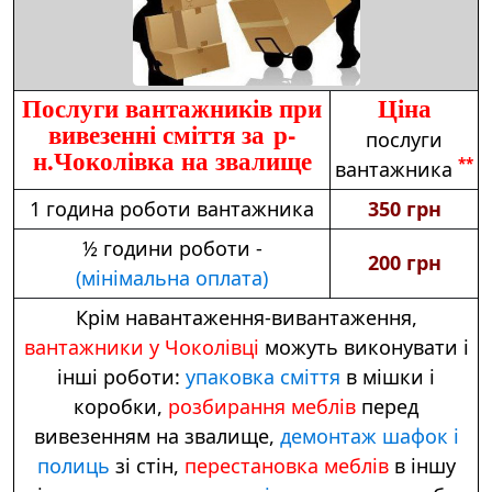
Послуги вантажників при
Ціна
вивезенні сміття за р-
послуги
н.Чоколівка на звалище
**
вантажника
1 година роботи вантажника
350 грн
½ години роботи -
200 грн
(мінімальна оплата)
Крім навантаження-вивантаження,
вантажники у Чоколівці
можуть виконувати і
інші роботи:
упаковка сміття
в мішки і
коробки,
розбирання меблів
перед
вивезенням на звалище,
демонтаж шафок і
полиць
зі стін,
перестановка меблів
в іншу