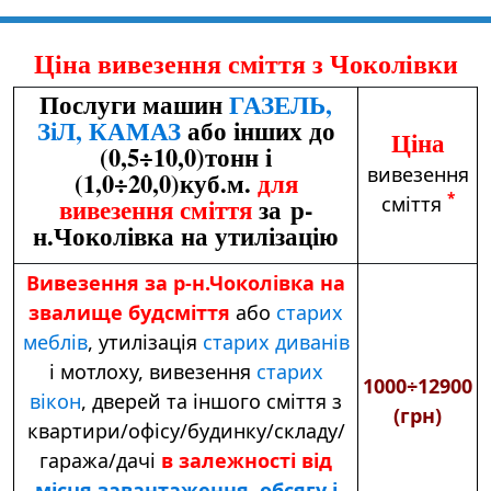
Ціна вивезення сміття з Чоколівки
Послуги машин
ГАЗЕЛЬ,
ЗіЛ, КАМАЗ
або інших до
Ціна
(0,5÷10,0)тонн і
вивезення
(1,0÷20,0)куб.м.
для
*
сміття
вивезення сміття
за р-
н.Чоколівка на утилізацію
Вивезення за р-н.Чоколівка на
звалище будсміття
або
старих
меблів
,
утилізація
старих диванів
і мотлоху,
вивезення
старих
1000÷12900
вікон
, дверей та іншого сміття з
(грн)
квартири/офісу/будинку/складу/
гаража/дачі
в залежності від
місця завантаження, обсягу і