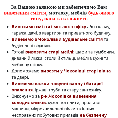
За Вашою заявкою ми забезпечимо Вам
вивезення сміття
, мотлоху, меблів
будь-якого
типу, ваги та кількості
:
Вивозимо сміття і мотлох з офісу
або складу,
гаража, дачі, з квартири та приватного будинку.
Вивеземо з Чоколівки будівельне сміття
та
будівельні відходи.
Готові
вивозити старі меблі
: шафи та тумбочки,
дивани й ліжка, столи й стільці, меблі з кухні та
меблеву стінку.
Допоможемо
вивезти у Чоколівці старі вікна
та двері.
Вивеземо важки чавунні ванну і батареї
опалення
, іржаві труби та стару сантехніку.
Виконуємо за
р-н.Чоколівка вивезення
холодильників
, кухонної плити, пральної
машини, мікрохвильової пічки та інших
несправних побутових приладів
на безпечну