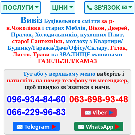
ПОСЛУГИ
ЦІНИ
📞 ЗВ'ЯЗОК ✉
Вивіз
Будівельного сміття
за р-
н.Чоколівка
і старих Меблів,
Вікон, Дверей,
Пралок, Холодильників, кухонних Плит,
старої Сантехніки,
мотлоху з Квартири/
Будинку/Гаража/Дачі/Офісу/Складу,
Гілок,
Листя, Трави
на ЗВАЛИЩЕ машинами
ГАЗЕЛЬ/ЗІЛ/КАМАЗ
Тут або у верхньому меню
виберіть і
натисніть на номер телефону чи месенджер
,
щоб швидко зв'язатися з нами.
✉
Viber
►
✉
Telegram
►
✉
WhatsApp
►