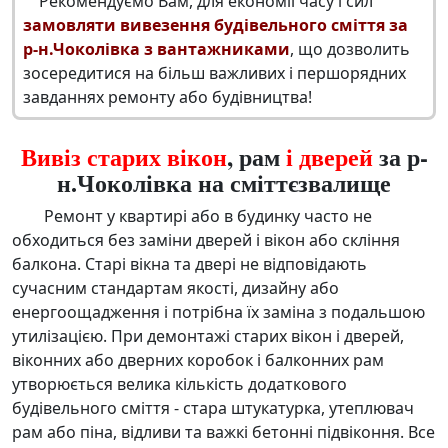
Рекомендуємо Вам, для економії часу і сил
замовляти вивезення будівельного сміття за
р-н.Чоколівка з вантажниками
, що дозволить
зосередитися на більш важливих і першорядних
завданнях ремонту або будівництва!
Вивіз старих вікон
, рам
і дверей
за р-
н.Чоколівка на сміттєзвалище
Ремонт у квартирі або в будинку часто не
обходиться без заміни дверей і вікон або скління
балкона. Старі вікна та двері не відповідають
сучасним стандартам якості, дизайну або
енергоощадження і потрібна їх заміна з подальшою
утилізацією. При демонтажі старих вікон і дверей,
віконних або дверних коробок і балконних рам
утворюється велика кількість додаткового
будівельного сміття - стара штукатурка, утеплювач
рам або піна, відливи та важкі бетонні підвіконня. Все