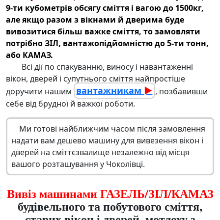
9-ти кубометрів обсягу сміття і вагою до 1500кг,
але якщо разом з вікнами й дверима буде
вивозитися більш важке сміття, то замовляти
потрібно ЗІЛ, вантажопідйомністю до 5-ти тонн,
або КАМАЗ.
Всі дії по спакуванню, виносу і навантаженні
вікон, дверей і супутнього сміття найпростіше
вантажникам
►
доручити нашим
, позбавивши
себе від брудної й важкої роботи.
Ми готові найближчим часом після замовлення
надати вам дешево машину для
вивезення вікон
і
дверей на сміттєзвалище незалежно від місця
вашого розташування у Чоколівці.
Вивіз машинами ГАЗЕЛЬ/ЗІЛ/КАМАЗ
будівельного та побутового сміття,
старих вікон і дверей, мотлоху з