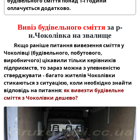
будівельного сміття понад 1-ї години
оплачується додатково.
Вивіз будівельного сміття
за р-
н.Чоколівка на звалище
Якщо раніше питання
вивезення сміття у
Чоколівці (будівельного
, побутового,
виробничого) цікавили тільки керівників
підприємств, то зараз можна з упевненістю
стверджувати - багато жителів Чоколівки
стикаються з ситуацією, коли необхідно знайти
відповідь на питання:
як
вивезти будівельне
сміття з Чоколівки дешево
?