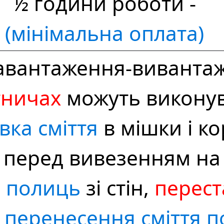
½ години роботи -
(мінімальна оплата)
авантаження-виванта
тничах
можуть виконува
вка сміття
в мішки і к
перед вивезенням на
і полиць
зі стін,
перест
,
перенесення сміття п