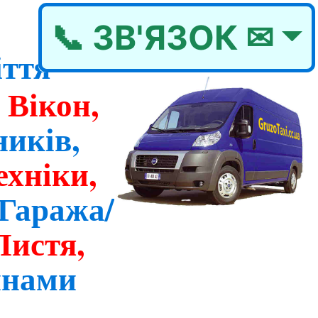
📞 ЗВ'ЯЗОК ✉
іття
Вікон,
иків,
ехніки,
/Гаража/
Листя,
нами