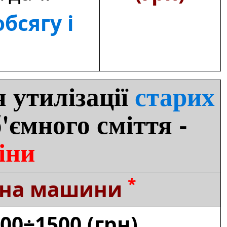
бсягу і
 утилізації
старих
'ємного сміття -
іни
*
іна машини
00÷1500 (грн)