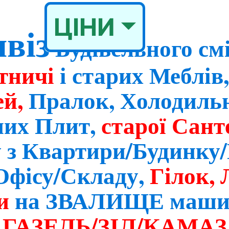
ЦІНИ
віз
Будівельного см
ртничі
і старих Меблів,
ей,
Пралок, Холодильн
них Плит,
старої Сант
 з Квартири/Будинку
Офісу/Складу,
Гілок, 
ви
на ЗВАЛИЩЕ маши
ГАЗЕЛЬ/ЗІЛ/КАМАЗ