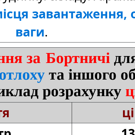
ісця завантаження, о
ваги
.
ння за Бортничі
для
отлоху
та іншого об
иклад розрахунку
ц
тя
ц
тр
13