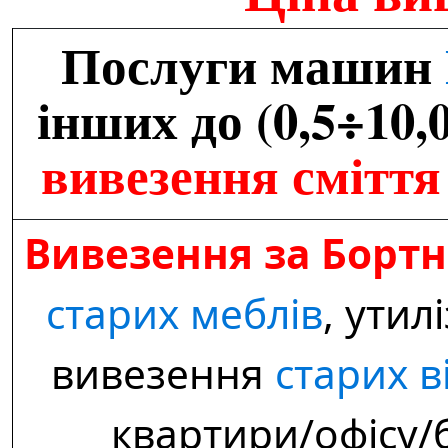
Послуги машин
інших до (0,5÷10,0
вивезення сміття
Вивезення за Бортн
старих меблів
,
утил
вивезення
старих в
квартири/офісу/