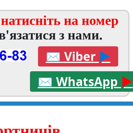
і
натисніть на номер
в'язатися з нами.
✉
Viber
►
✉
WhatsApp
►
ортничів