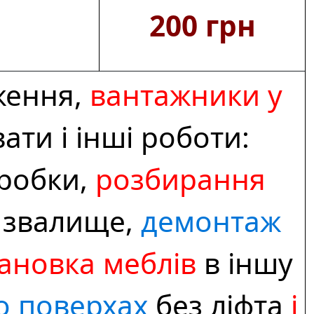
200 грн
ження,
вантажники у
ти і інші роботи:
оробки,
розбирання
 звалище,
демонтаж
ановка меблів
в іншу
о поверхах
без ліфта
і