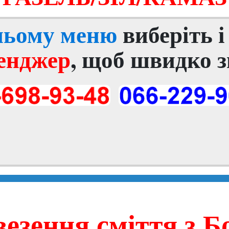
хньому меню
виберіть 
енджер
, щоб швидко з
везення сміття з Б