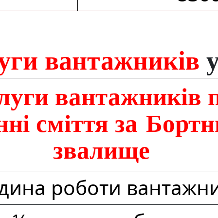
луги вантажників
у
луги вантажників 
нні сміття за Бортн
звалище
одина роботи вантажн