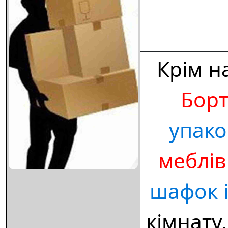
Крім н
Бор
упако
меблів
шафок 
кімнату