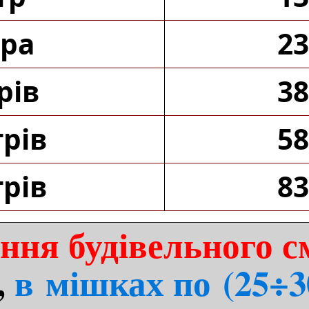
тра
23
рів
38
трів
58
трів
83
ння будівельного с
,
в мішках по (25÷3