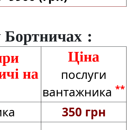
 Бортничах :
Ціна
при
ичі на
послуги
**
вантажника
ика
350 грн