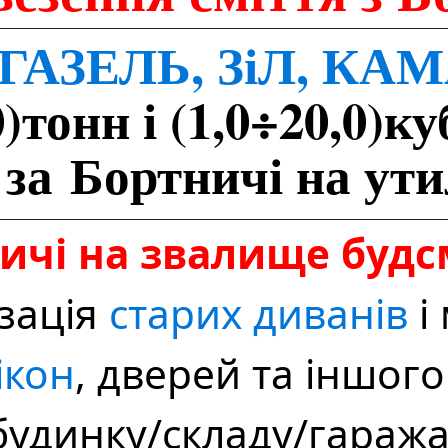
ГАЗЕЛЬ, ЗіЛ, КА
)тонн і (1,0÷20,0)ку
за Бортничі на ути
ичі на звалище будс
ізація
старих диванів
і
ікон
, дверей та іншого
будинку/складу/гаража