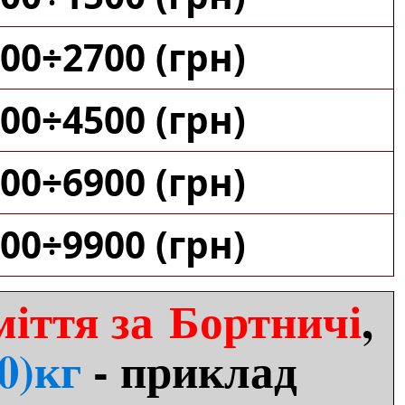
00÷2700 (грн)
00÷4500 (грн)
00÷6900 (грн)
00÷9900 (грн)
міття за Бортничі
,
0)кг
- приклад