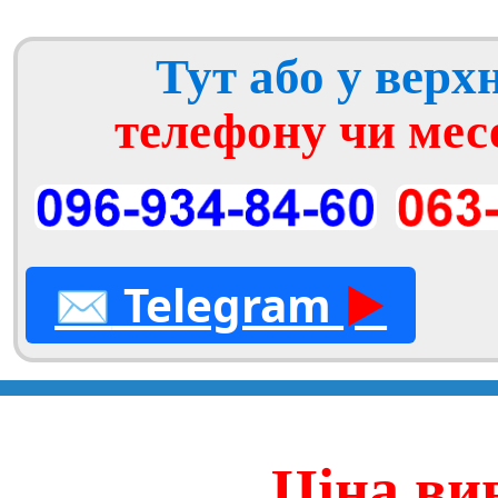
Тут або у вер
телефону чи мес
✉
Telegram
►
Ціна ви