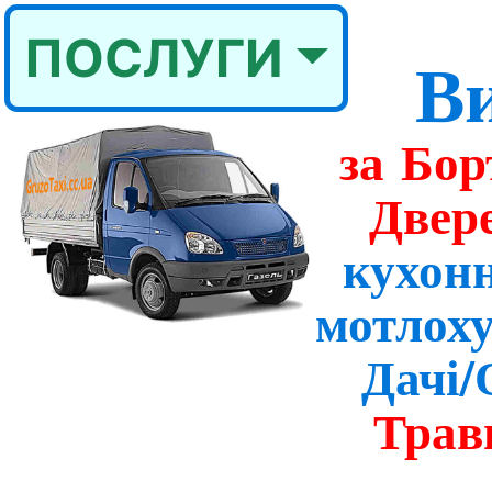
ПОСЛУГИ
Ви
за Бо
Двер
кухон
мотлоху
Дачі/
Тра