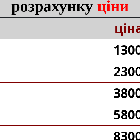
розрахунку
ціни
цін
1300
2300
3800
5800
8300