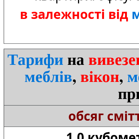
в залежності від
м
Тарифи
на
вивезе
меблів
,
вікон
,
м
пр
обсяг сміт
1,0 кубоме