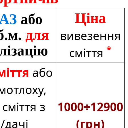
Ціна
МАЗ
або
б.м.
для
вивезення
лізацію
*
сміття
міття
або
 мотлоху,
 сміття з
1000÷12900
/дачі
(грн)