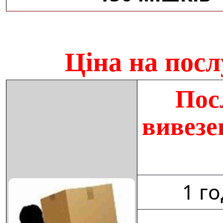
Ціна на пос
Пос
вивезе
1 г