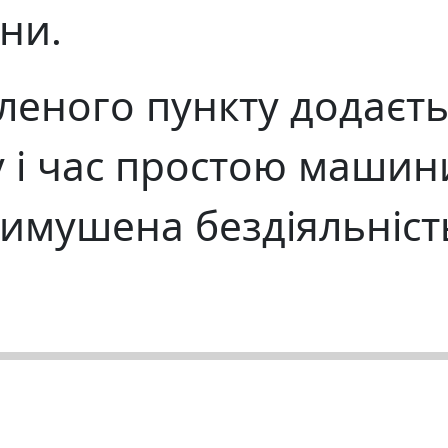
ни.
еного пункту додаєть
 і час простою машин
имушена бездіяльність