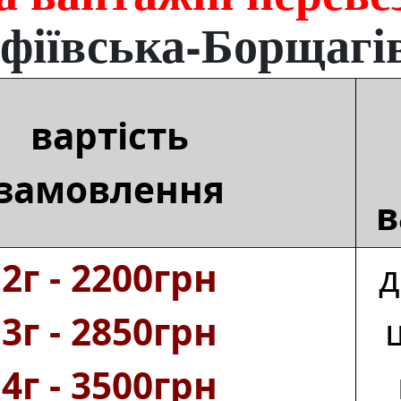
офіївська‑Борщагів
вартість
замовлення
в
2г ‑ 2200грн
д
3г ‑ 2850грн
4г ‑ 3500грн