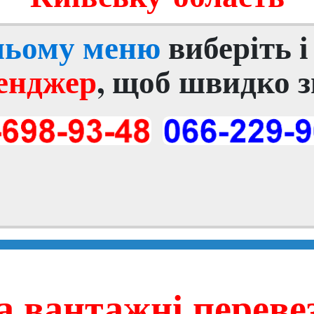
хньому меню
виберіть 
енджер
, щоб швидко з
а вантажні переве