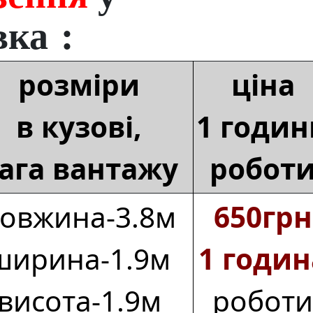
ка :
розміри
ціна
в кузові,
1 годин
ага вантажу
робот
овжина‑3.8м
650грн
ширина‑1.9м
1 годин
висота‑1.9м
роботи