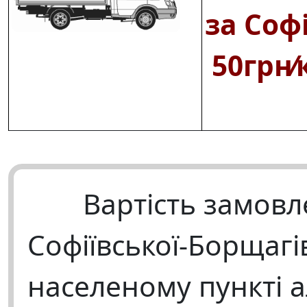
за Соф
50грн⁄
Вартість замов
Софіївської‑Борщагі
населеному пункті 