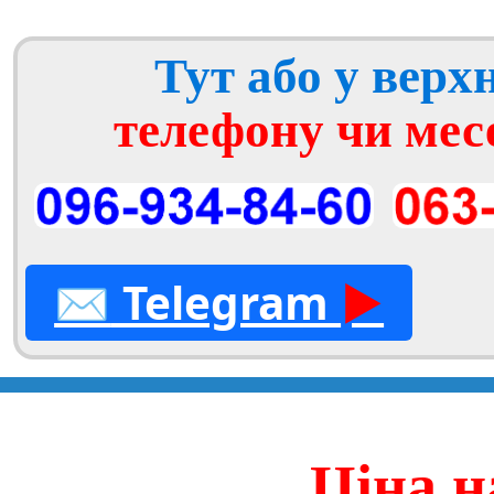
Тут або у вер
телефону чи мес
✉
Telegram
►
Ціна н