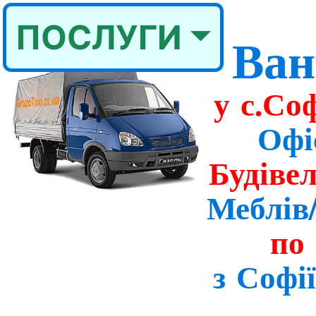
ПОСЛУГИ
Ван
у с.Со
Офі
Будіве
Меблів
по 
з Софі