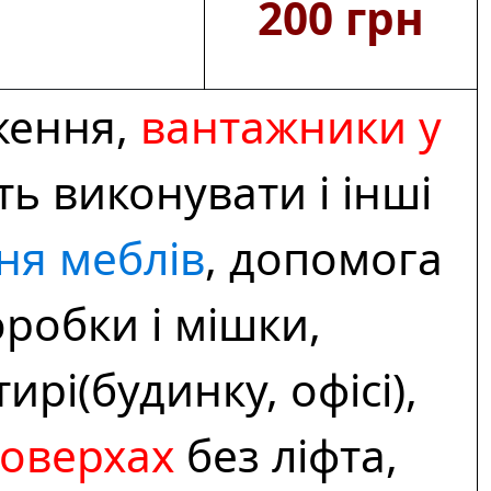
200 грн
ження,
вантажники у
ь виконувати і інші
ня меблів
, допомога
робки і мішки,
ирі(будинку, офісі),
поверхах
без ліфта,