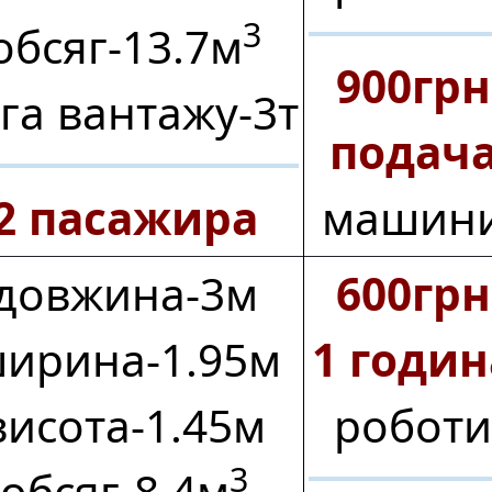
3
обсяг‑13.7м
900грн
га вантажу‑3т
подач
2 пасажира
машин
довжина‑3м
600грн
ирина‑1.95м
1 годин
висота‑1.45м
роботи
3
обсяг‑8.4м