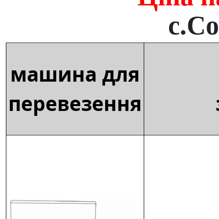
с.С
машина для
перевезення