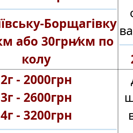
іївську‑Борщагівку
ва
км або 30грн⁄км по
колу
2г ‑ 2000грн
3г ‑ 2600грн
ш
4г ‑ 3200грн