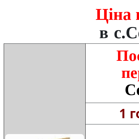
Ціна 
в с.
По
пе
С
1 