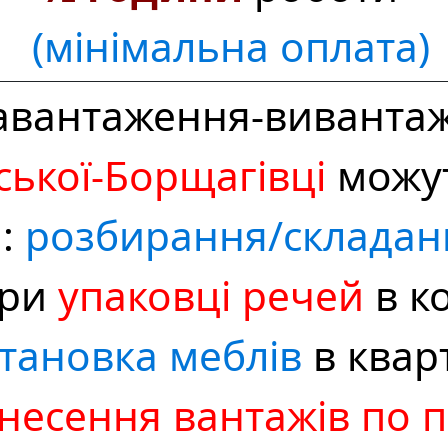
(мінімальна оплата)
авантаження-виванта
ської‑Борщагівці
можут
и:
розбирання/складан
ри
упаковці речей
в ко
тановка меблів
в кварт
несення вантажів по 