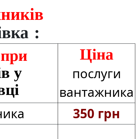
жників
вка :
Ціна
 при
в у
послуги
вці
вантажника
ника
350 грн