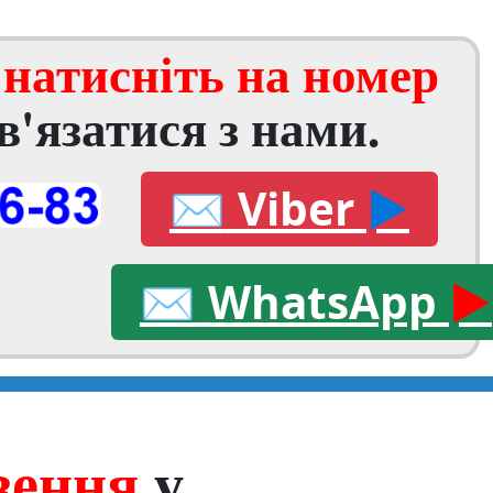
і
натисніть на номер
в'язатися з нами.
✉
Viber
►
✉
WhatsApp
►
зення
у