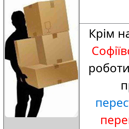
Крім н
Софіїв
робот
п
перес
пере