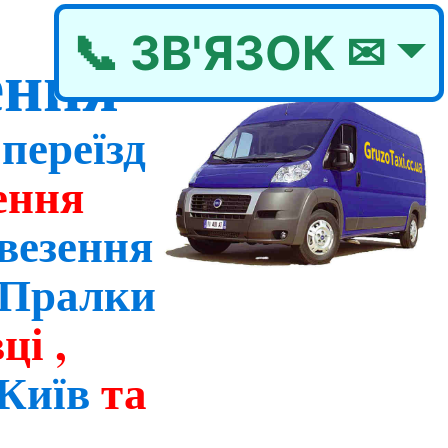
📞 ЗВ'ЯЗОК ✉
ення
-
переїзд
ення
везення
/Пралки
ці ,
 Київ
та