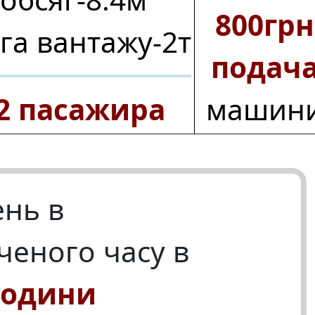
800грн
га вантажу‑2т
подач
2 пасажира
машин
нь в
ченого часу в
години