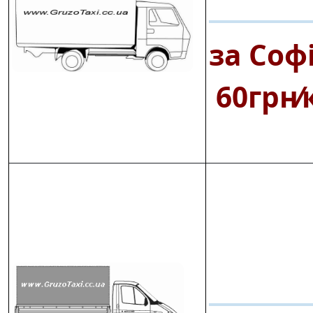
за Соф
60грн⁄