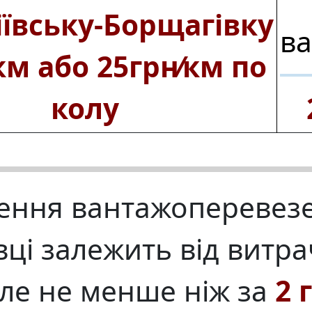
іївську‑Борщагівку
ва
км або 25грн⁄км по
колу
лення
вантажоперевезе
вці
залежить від витра
але не менше ніж за
2 