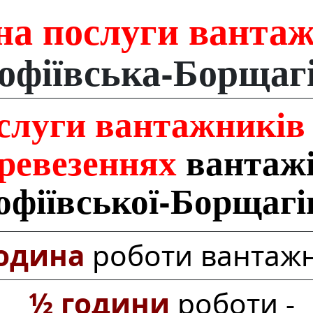
на послуги ванта
Софіївська‑Борщагі
слуги вантажників
ревезеннях
вантажі
офіївської‑Борщагі
година
роботи вантаж
½ години
роботи -