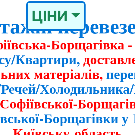
ЦІНИ
тажні перевез
фіївська‑Борщагівка 
су/Квартири,
доставл
льних матеріалів,
пере
/Речей/Холодильника
Софіївської‑Борщагів
ївської‑Борщагівки у
Київську область