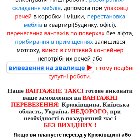
складання меблів
, допомога при
упаковці
речей
в коробки і мішки,
перестановка
меблів
в квартирі(будинку, офісі),
перенесення вантажів по поверхах
без ліфта,
прибирання в приміщеннях
залишився
мотлоху,
винос в сміттєвий контейнер
непотрібних речей або
вивезення на звалище
►
і тому подібні
супутні роботи
.
Наше
ВАНТАЖНЕ ТАКСІ
готове виконати
ваше замовлення на
ВАНТАЖНІ
ПЕРЕВЕЗЕННЯ
: Крюківщина, Київська
область, Україна.
НЕДОРОГО
, при
необхідності в позаурочний час і
БЕЗ ВИХІДНИХ !
Якщо ви плануєте
переїзд у Крюківщині
або