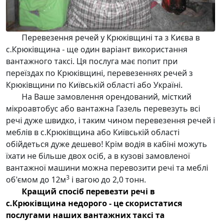
Перевезення речей у Крюківщині та з Києва в
с.Крюківщина
- ще один варіант використання
вантажного таксі
. Ця послуга має попит при
переїздах по Крюківщині
,
перевезеннях речей з
Крюківщини по Київській області
або Україні.
На Ваше замовлення орендований, місткий
мікроавтобус або
вантажна Газель перевезуть всі
речі
дуже швидко, і таким чином
перевезення речей і
меблів в с.Крюківщина
або Київській області
обійдеться дуже дешево! Крім водія в кабіні можуть
їхати не більше двох осіб, а в кузові
замовленої
вантажної машини
можна
перевозити речі та меблі
3
об'ємом до 12м
і вагою до 2,0 тонн.
Кращий спосіб
перевезти речі в
с.Крюківщина недорого
- це скористатися
послугами наших
вантажних таксі
та