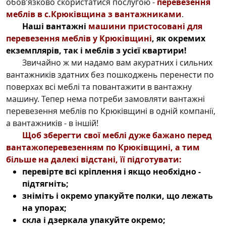
обов'язково скористатися послугою -
перевезення
меблів в с.Крюківщина з вантажниками
.
Наші вантажні
машини пристосовані для
перевезення меблів у Крюківщині
, як окремих
екземплярів, так і меблів з усієї квартири!
Звичайно ж ми надамо вам акуратних і сильних
вантажників здатних без пошкоджень перенести по
поверхах всі
меблі та повантажити
в вантажну
машину. Тепер нема потреби замовляти
вантажні
перевезення меблів по Крюківщині
в одній компанії,
а вантажників - в іншій!
Щоб зберегти свої меблі дуже бажано перед
вантажоперевезенням по Крюківщині
, а тим
більше на далекі відстані, її підготувати:
перевірте всі кріплення і якщо необхідно -
підтягніть;
зніміть і окремо упакуйте полки, що лежать
на упорах;
скла і дзеркала упакуйте окремо;