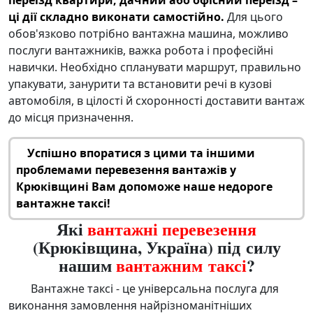
переїзд квартири
, дачний або
офісний переїзд
–
ці дії складно виконати самостійно.
Для цього
обов'язково потрібно
вантажна машина
, можливо
послуги вантажників
, важка робота і професійні
навички. Необхідно спланувати маршрут, правильно
упакувати, занурити та встановити речі в кузові
автомобіля, в цілості й схоронності
доставити вантаж
до місця призначення.
Успішно впоратися з цими та іншими
проблемами
перевезення вантажів у
Крюківщині
Вам допоможе наше
недороге
вантажне таксі
!
Які
вантажні перевезення
(Крюківщина, Україна) під силу
нашим
вантажним таксі
?
Вантажне таксі
- це універсальна послуга для
виконання замовлення найрізноманітніших