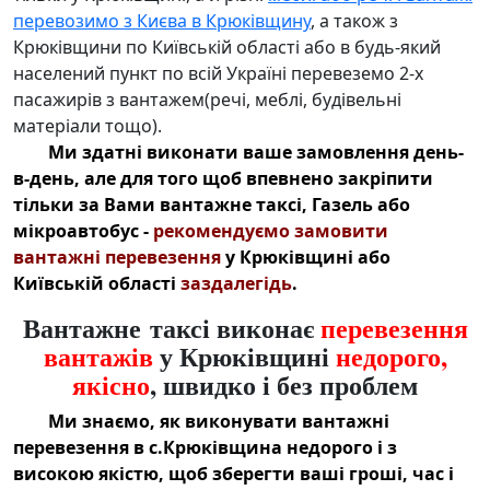
перевозимо з Києва в Крюківщину
, а також з
Крюківщини по Київській області або в будь-який
населений пункт по всій Україні перевеземо 2-х
пасажирів з вантажем(речі, меблі, будівельні
матеріали тощо).
Ми здатні виконати ваше замовлення день-
в-день, але для того щоб впевнено закріпити
тільки за Вами
вантажне таксі, Газель або
мікроавтобус
-
рекомендуємо замовити
вантажні перевезення
у Крюківщині
або
Київській області
заздалегідь
.
Вантажне таксі виконає
перевезення
вантажів
у Крюківщині
недорого,
якісно
, швидко і без проблем
Ми знаємо, як виконувати
вантажні
перевезення в с.Крюківщина недорого
і з
високою якістю, щоб зберегти ваші гроші, час і