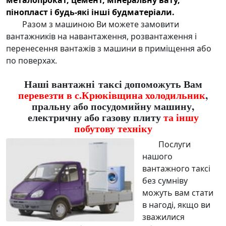
металопрокат, цемент, мінеральну вату,
пінопласт і будь-які інші будматеріали.
Разом з машиною Ви можете
замовити
вантажників
на навантаження, розвантаження і
перенесення вантажів з машини в приміщення або
по поверхах.
Наші вантажні таксі допоможуть Вам
перевезти в с.Крюківщина холодильник
,
пральну або посудомийну машину,
електричну або газову плиту
та іншу
побутову техніку
Послуги
нашого
вантажного таксі
без сумніву
можуть вам стати
в нагоді, якщо ви
зважилися