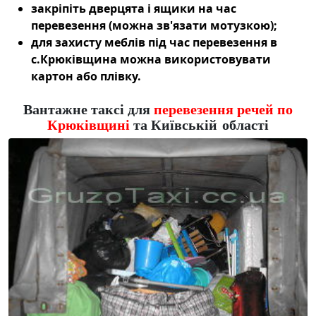
закріпіть дверцята і ящики на час
перевезення (можна зв'язати мотузкою);
для захисту меблів під час
перевезення в
с.Крюківщина
можна використовувати
картон або плівку.
Вантажне таксі для
перевезення речей по
Крюківщині
та Київській області