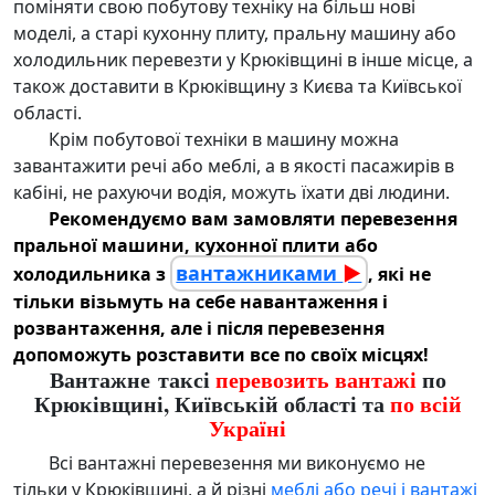
поміняти свою побутову техніку на більш нові
моделі, а старі кухонну плиту, пральну машину або
холодильник перевезти у Крюківщині
в інше місце, а
також доставити в Крюківщину з Києва та Київської
області.
Крім побутової техніки в машину можна
завантажити речі або меблі
, а в якості пасажирів в
кабіні, не рахуючи водія, можуть їхати дві людини.
Рекомендуємо вам замовляти перевезення
пральної машини, кухонної плити або
вантажниками
►
холодильника з
, які не
тільки візьмуть на себе навантаження і
розвантаження, але і після перевезення
допоможуть розставити все по своїх місцях!
Вантажне таксі
перевозить вантажі
по
Крюківщині, Київській області та
по всій
Україні
Всі
вантажні перевезення
ми виконуємо не
тільки у Крюківщині, а й різні
меблі або речі і вантажі