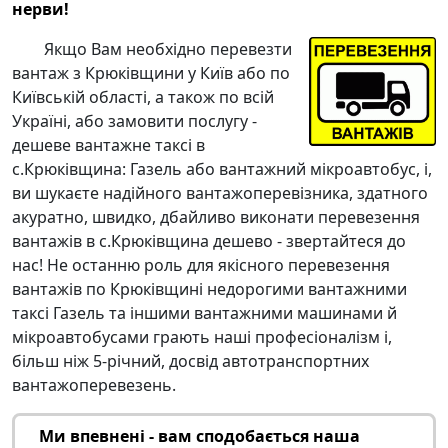
нерви!
Якщо Вам необхідно
перевезти
вантаж з Крюківщини
у Київ або по
Київській області, а також по всій
Україні, або замовити послугу -
дешеве вантажне таксі в
с.Крюківщина
: Газель або вантажний мікроавтобус, і,
ви шукаєте надійного вантажоперевізника, здатного
акуратно, швидко, дбайливо виконати
перевезення
вантажів в с.Крюківщина дешево
- звертайтеся до
нас! Не останню роль для якісного
перевезення
вантажів по Крюківщині
недорогими вантажними
таксі Газель
та іншими вантажними машинами й
мікроавтобусами грають наші професіоналізм і,
більш ніж 5-річний, досвід автотранспортних
вантажоперевезень.
Ми впевнені - вам сподобається наша