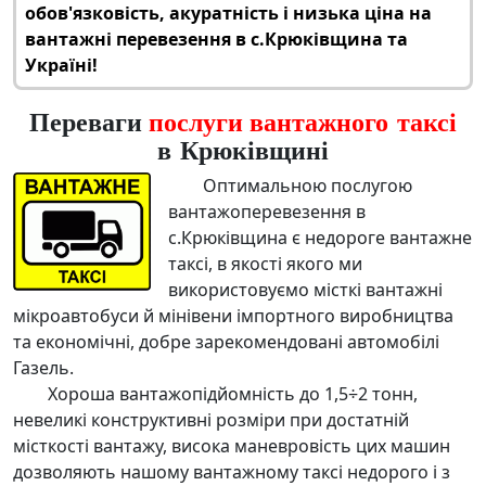
обов'язковість, акуратність і низька ціна на
вантажні перевезення в с.Крюківщина
та
Україні!
Переваги
послуги вантажного таксі
в Крюківщині
Оптимальною послугою
вантажоперевезення в
с.Крюківщина
є
недороге вантажне
таксі
, в якості якого ми
використовуємо місткі вантажні
мікроавтобуси й мінівени імпортного виробництва
та економічні, добре зарекомендовані автомобілі
Газель.
Хороша вантажопідйомність до 1,5÷2 тонн,
невеликі конструктивні розміри при достатній
місткості вантажу, висока маневровість цих машин
дозволяють нашому
вантажному таксі недорого
і з