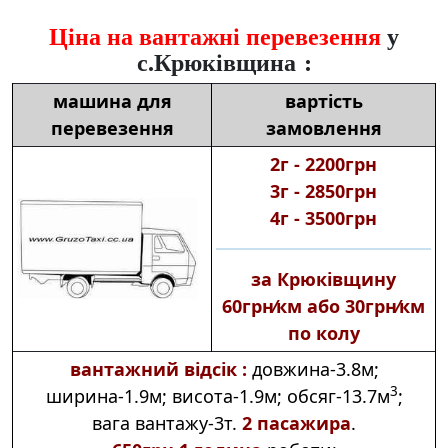
Ціна на вантажні перевезення
у
с.Крюківщина :
машина для
вартість
перевезення
замовлення
2г ‑ 2200грн
3г ‑ 2850грн
4г ‑ 3500грн
за Крюківщину
60грн⁄км або 30грн⁄км
по колу
вантажний відсік :
довжина‑3.8м;
3
ширина‑1.9м; висота‑1.9м; обсяг‑13.7м
;
вага вантажу‑3т.
2 пасажира
.