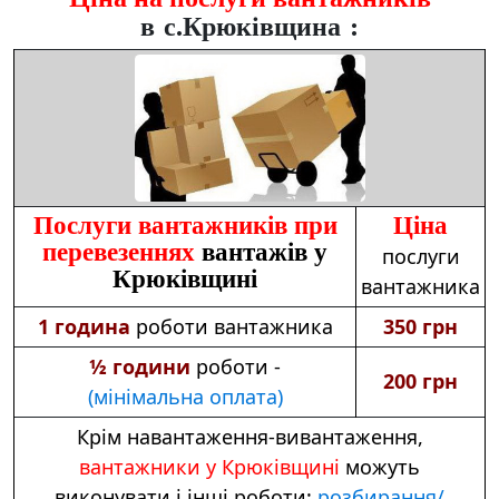
в с.Крюківщина :
Послуги вантажників при
Ціна
перевезеннях
вантажів у
послуги
Крюківщині
вантажника
1 година
роботи вантажника
350 грн
½ години
роботи -
200 грн
(мінімальна оплата)
Крім навантаження-вивантаження,
вантажники у Крюківщині
можуть
виконувати і інші роботи:
розбирання/