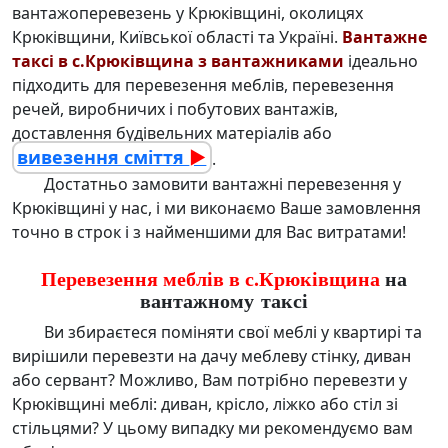
вантажоперевезень у Крюківщині
, околицях
Крюківщини, Київської області та Україні.
Вантажне
таксі в с.Крюківщина з вантажниками
ідеально
підходить для
перевезення меблів
,
перевезення
речей
, виробничих і побутових вантажів,
доставлення будівельних матеріалів
або
вивезення сміття
►
.
Достатньо
замовити вантажні перевезення у
Крюківщині
у нас, і ми виконаємо Ваше замовлення
точно в строк і з найменшими для Вас витратами!
Перевезення меблів в с.Крюківщина
на
вантажному таксі
Ви збираєтеся поміняти свої меблі у квартирі та
вирішили
перевезти на дачу
меблеву стінку, диван
або сервант? Можливо, Вам потрібно
перевезти у
Крюківщині меблі
: диван, крісло, ліжко або стіл зі
стільцями? У цьому випадку ми рекомендуємо вам