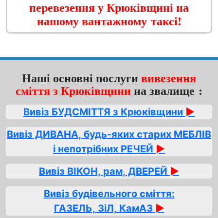
перевезення у Крюківщині на
нашому вантажному таксі!
Наші основні послуги
вивезення
сміття з Крюківщини
на звалище :
Вивіз БУДСМІТТЯ з Крюківщини
►
Вивіз ДИВАНА, будь-яких старих МЕБЛІВ
і непотрібних РЕЧЕЙ
►
Вивіз ВІКОН, рам, ДВЕРЕЙ
►
Вивіз будівельного сміття:
ГАЗЕЛЬ, ЗіЛ, КамАЗ
►