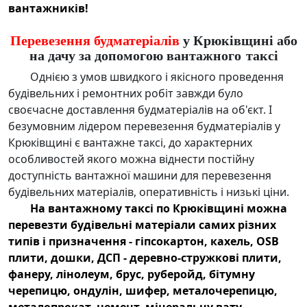
вантажників!
Перевезення будматеріалів
у Крюківщині або
на дачу за допомогою вантажного таксі
Однією з умов швидкого і якісного проведення
будівельних і ремонтних робіт завжди було
своєчасне
доставлення будматеріалів
на об'єкт. І
безумовним лідером
перевезення будматеріалів у
Крюківщині
є
вантажне таксі
, до характерних
особливостей якого можна віднести постійну
доступність вантажної машини для
перевезення
будівельних матеріалів
, оперативність і низькі ціни.
На
вантажному таксі по Крюківщині
можна
перевезти будівельні матеріали
самих різних
типів і призначення - гіпсокартон, кахель, OSB
плити, дошки, ДСП - деревно-стружкові плити,
фанеру, лінолеум, брус, руберойд, бітумну
черепицю, ондулін, шифер, металочерепицю,