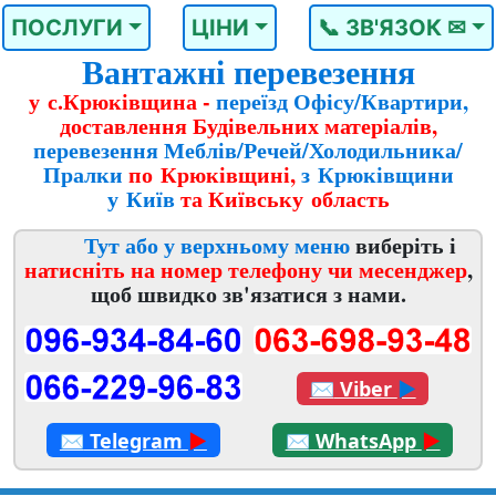
ПОСЛУГИ
ЦІНИ
📞 ЗВ'ЯЗОК ✉
Вантажні перевезення
у с.Крюківщина -
переїзд Офісу/Квартири,
доставлення Будівельних матеріалів,
перевезення Меблів/Речей/Холодильника/
Пралки
по Крюківщині,
з Крюківщини
у Київ
та Київську область
Тут або у верхньому меню
виберіть і
натисніть на номер телефону чи месенджер
,
щоб швидко зв'язатися з нами.
✉
Viber
►
✉
Telegram
►
✉
WhatsApp
►