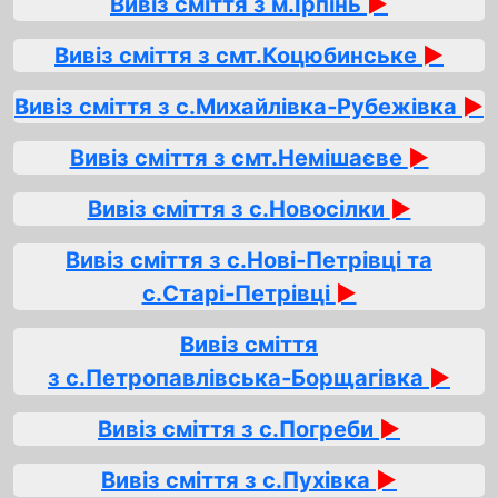
Вивіз сміття з м.Ірпінь
►
Вивіз сміття з смт.Коцюбинське
►
Вивіз сміття з с.Михайлівка‑Рубежівка
►
Вивіз сміття з смт.Немішаєве
►
Вивіз сміття з с.Новосілки
►
Вивіз сміття з с.Нові‑Петрівці та
с.Старі‑Петрівці
►
Вивіз сміття
з с.Петропавлівська‑Борщагівка
►
Вивіз сміття з с.Погреби
►
Вивіз сміття з с.Пухівка
►