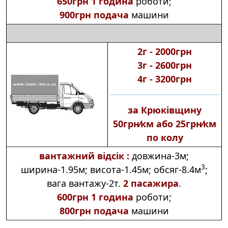
650грн 1 година
роботи;
900грн подача
машини
2г ‑ 2000грн
3г ‑ 2600грн
4г ‑ 3200грн
за Крюківщину
50грн⁄км або 25грн⁄км
по колу
вантажний відсік :
довжина‑3м;
3
ширина‑1.95м; висота‑1.45м; обсяг‑8.4м
;
вага вантажу‑2т.
2 пасажира
.
600грн 1 година
роботи;
800грн подача
машини